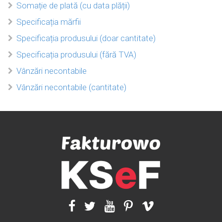
Somație de plată (cu data plății)
Specificația mărfii
Specificația produsului (doar cantitate)
Specificația produsului (fără TVA)
Vânzări necontabile
Vânzări necontabile (cantitate)