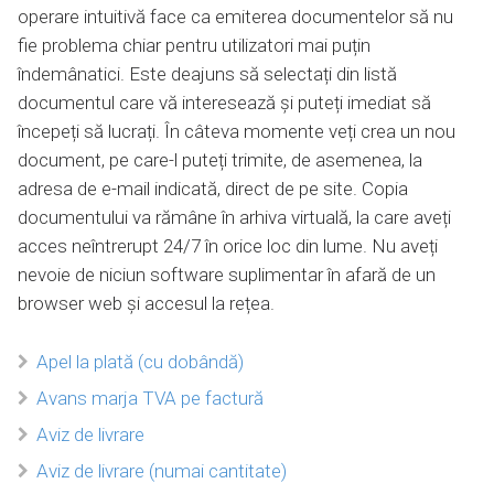
operare intuitivă face ca emiterea documentelor să nu
fie problema chiar pentru utilizatori mai puțin
îndemânatici. Este deajuns să selectați din listă
documentul care vă interesează și puteți imediat să
începeți să lucrați. În câteva momente veți crea un nou
document, pe care-l puteți trimite, de asemenea, la
adresa de e-mail indicată, direct de pe site. Copia
documentului va rămâne în arhiva virtuală, la care aveți
acces neîntrerupt 24/7 în orice loc din lume. Nu aveți
nevoie de niciun software suplimentar în afară de un
browser web și accesul la rețea.
Apel la plată (cu dobândă)
Avans marja TVA pe factură
Aviz de livrare
Aviz de livrare (numai cantitate)