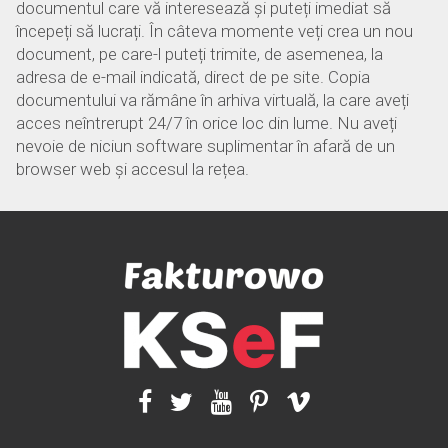
documentul care vă interesează și puteți imediat să
începeți să lucrați. În câteva momente veți crea un nou
document, pe care-l puteți trimite, de asemenea, la
adresa de e-mail indicată, direct de pe site. Copia
documentului va rămâne în arhiva virtuală, la care aveți
acces neîntrerupt 24/7 în orice loc din lume. Nu aveți
nevoie de niciun software suplimentar în afară de un
browser web și accesul la rețea.