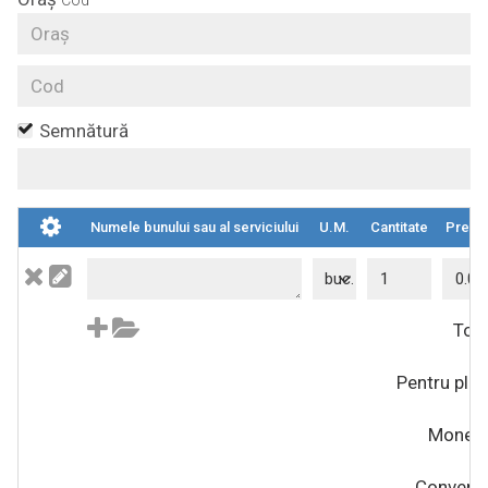
Cod
Semnătură
Numele bunului sau al serviciului
U.M.
Cantitate
Preț
buc.
Tota
Pentru plat
Moned
Convertiț