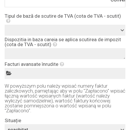
Tipul de bază de scutire de TVA (cota de TVA - scutit)
Dispozitia in baza careia se aplica scutirea de impozit
(cota de TVA - scutit)
Facturi avansate înrudite
W powyższym polu należy wpisać numery faktur
zaliczkowych, pamiętając aby w polu "Zapłacono" wpisać
łączną wartość wpisanych faktur (wartość należy
wyliczyć samodzielnie), wartość faktury końcowej
zostanie pomniejszona o wartość wpisaną w polu
"Zapłacono".
Situație
neachitat