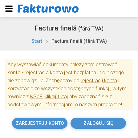
Factura finală
(fără TVA)
Start
Factura finală (fără TVA)
Aby wystawiać dokumenty należy zarejestrować
konto - rejestracja konta jest bezpłatna i do niczego
nie zobowiązuje! Zachęcamy do
rejestracji konta
i
korzystania ze wszystkich dostępnych funkcji, w tym
również z
KSeF
,
kliknij tutaj
aby zapoznać się z
podstawowymi informacjami o naszym programie!
ZAREJESTRUJ KONTO
ZALOGUJ SIĘ