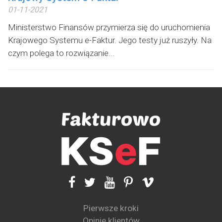
01-11-2021
Ministerstwo Finansów przymierza się do uruchomienia
Krajowego Systemu e-Faktur. Jego testy już ruszyły. Na
czym polega to rozwiązanie...
Pierwsze kroki
Opinie klientów