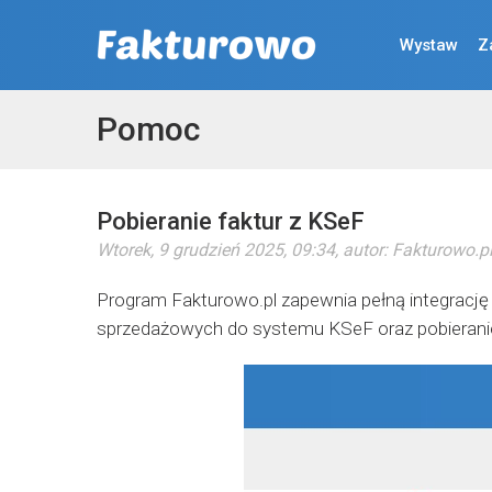
Wystaw
Z
Pomoc
Pobieranie faktur z KSeF
Wtorek, 9 grudzień 2025, 09:34
, autor:
Fakturowo.p
Program Fakturowo.pl zapewnia pełną integracj
sprzedażowych do systemu KSeF oraz pobierani