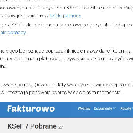
mportowanych faktur z systemu KSeF oraz istnieje możliwość 
mentów jest opisany w
dziale pomocy
.
ego z KSeF jako dokumentu kosztowego (przycisk - Dodaj ko
iale pomocy
.
ejąco lub roznąco poprzez kliknięcie nazwy danej kolumny. 
lumny z terminem płatności, oczywiście pole to musi być r
anu.
ane po roku (licząc od daty wystawienia widocznej na dokum
sów i można ją ponownie pobrać w dowolnym momencie.