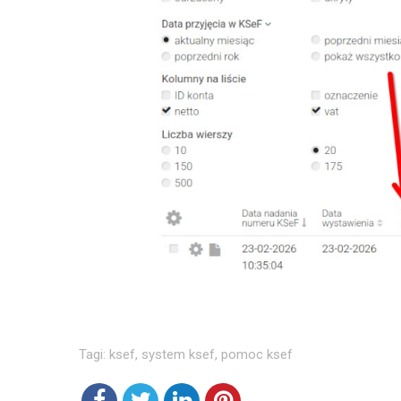
Tagi:
ksef
,
system ksef
,
pomoc ksef