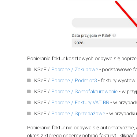
Pobieranie faktur kosztowych odbywa się poprzez
KSeF /
Pobrane / Zakupowe
- podstawowe fa
KSeF /
Pobrane / Podmiot3
- faktury wystawi
KSeF /
Pobrane / Samofakturowanie
- w przy
KSeF /
Pobrane / Faktury VAT RR
- w przypadk
KSeF /
Pobrane / Sprzedażowe
- w przypadku
Pobieranie faktur nie odbywa się automatycznie, 
okres z którego chcemy pobrać faktury) i kliknąć 