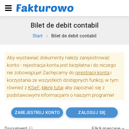
Bilet de debit contabil
Start
Bilet de debit contabil
Aby wystawiać dokumenty należy zarejestrować
konto - rejestracja konta jest bezpłatna i do niczego
nie zobowiązuje! Zachęcamy do
rejestracji konta
i
korzystania ze wszystkich dostępnych funkcji, w tym
również z
KSeF
,
kliknij tutaj
aby zapoznać się z
podstawowymi informacjami o naszym programie!
ZAREJESTRUJ KONTO
ZALOGUJ SIĘ
Document
Fără marcaje