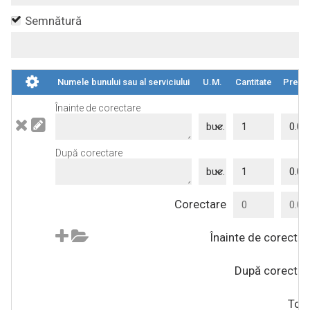
Semnătură
Numele bunului sau al serviciului
U.M.
Cantitate
Preț
Înainte de corectare
buc.
După corectare
buc.
Corectare
Înainte de corectar
După corectar
Tota