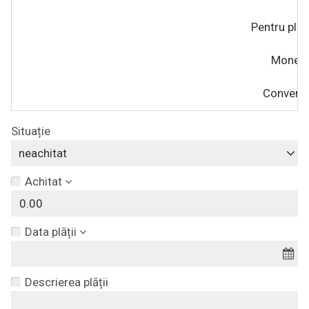
Pentru plat
Moned
Convertiț
Situație
neachitat
Achitat
Data plății
Descrierea plății