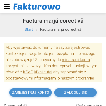
Factura marjă corectivă
Start
Factura marjă corectivă
Aby wystawiać dokumenty należy zarejestrować
konto - rejestracja konta jest bezpłatna i do niczego
nie zobowiązuje! Zachęcamy do
rejestracji konta
i
korzystania ze wszystkich dostępnych funkcji, w tym
również z
KSeF
,
kliknij tutaj
aby zapoznać się z
podstawowymi informacjami o naszym programie!
ZAREJESTRUJ KONTO
ZALOGUJ SIĘ
Document
Fără marcaje