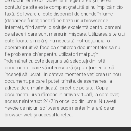
de documente contabile, iar înregistrarea și ținerea
contului pe site este complet gratuită și nu implică nicio
taxă. Software-ul este disponibil de oriunde în lume
(deoarece funcționează pe baza unui browser de
Internet), fiind astfel o soluție excelentă pentru oameni
de afaceri, care sunt mereu în mișcare. Utilizarea site-ului
este foarte simplă și nu necesită instrucțiuni, iar o
operare intuitivă face ca emiterea documentelor să nu
fie problema chiar pentru utilizatori mai puțin
îndemânatici. Este deajuns să selectați din listă
documentul care vă interesează și puteți imediat să
începeți să lucrați. În câteva momente veți crea un nou
document, pe care-l puteți trimite, de asemenea, la
adresa de e-mail indicată, direct de pe site. Copia
documentului va rămâne în arhiva virtuală, la care aveți
acces neîntrerupt 24/7 în orice loc din lume. Nu aveți
nevoie de niciun software suplimentar în afară de un
browser web și accesul la rețea.