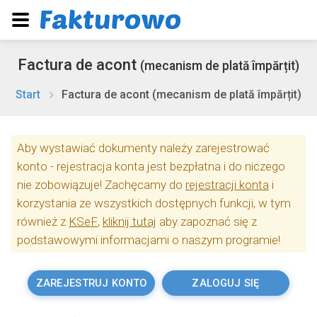
Factura de acont
(mecanism de plată împărțit)
Start
Factura de acont (mecanism de plată împărțit)
Aby wystawiać dokumenty należy zarejestrować
konto - rejestracja konta jest bezpłatna i do niczego
nie zobowiązuje! Zachęcamy do
rejestracji konta
i
korzystania ze wszystkich dostępnych funkcji, w tym
również z
KSeF
,
kliknij tutaj
aby zapoznać się z
podstawowymi informacjami o naszym programie!
ZAREJESTRUJ KONTO
ZALOGUJ SIĘ