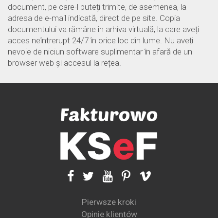
document, pe care-l puteți trimite, de asemenea, la
adresa de e-mail indicată, direct de pe site. Copia
documentului va rămâne în arhiva virtuală, la care aveți
acces neîntrerupt 24/7 în orice loc din lume. Nu aveți
nevoie de niciun software suplimentar în afară de un
browser web și accesul la rețea.
Pierwsze kroki
Opinie klientów