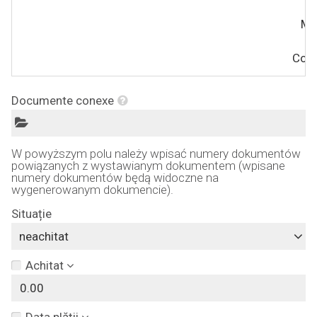
Mo
Conv
Documente conexe
W powyższym polu należy wpisać numery dokumentów
powiązanych z wystawianym dokumentem (wpisane
numery dokumentów będą widoczne na
wygenerowanym dokumencie).
Situație
neachitat
Achitat
Data plății