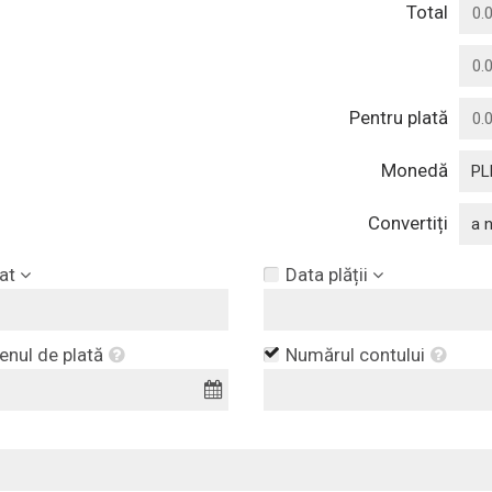
Total
Pentru plată
Monedă
PL
Convertiți
a 
at
Data plății
nul de plată
Numărul contului