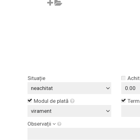
Situație
Achit
neachitat
Modul de plată
Terme
virament
Observații