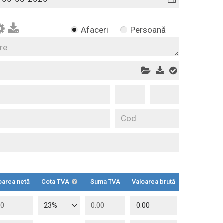
Afaceri
Persoană
oarea netă
Cota TVA
Suma TVA
Valoarea brută
23%