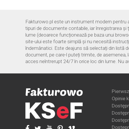
Fakturowo.pl este un instrument modern pentru ace
tipuri de documente contabile, iar înregistrarea și 
lume (deoarece funcționează pe baza unui browser d
site-ului este foarte simplă și nu necesită instruc
îndemânatici. Este deajuns să selectați din listă 
document, pe care-l puteți trimite, de asemenea, la
acces neîntrerupt 24/7 în orice loc din lume. Nu a
Pierwsz
Opinie 
Dostęp
Dostępn
Dostępn
Dostępn