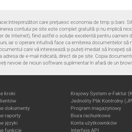
i întreprinzători care prețuiesc economia de timp și bani. Sit
ținerea contului pe site este complet gratuită și nu implică nici
e Internet), fiind astfel o soluție excelentă pentru oameni de
țiuni, iar o operare intuitivă face ca emiterea documentelor să n
documentul care vă interesează și puteți imediat să începeți s
 adresa de e-mail indicată, direct de pe site. Copia documentulu
veți nevoie de niciun software suplimentar în afară de un brows
e kroki
Krajowy System e-Faktur (
klientów
Jednolity Plik Kontrolny (J
ne dokumenty
Program magazynowy
e raporty
Biura rachunkowe
e języki
Konta użytkowników
e funkcje
Interfejs API