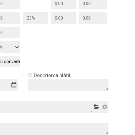
N
nu converti
Descrierea plății