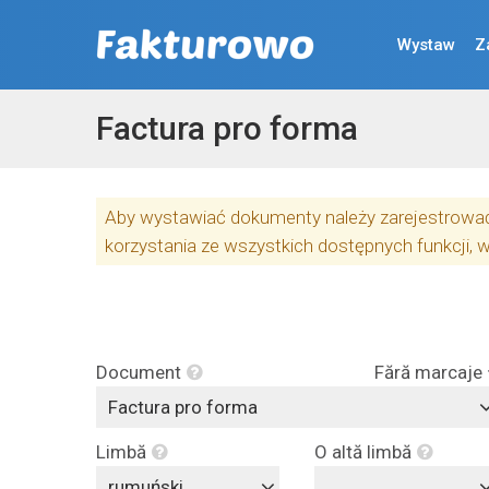
Wystaw
Z
Factura pro forma
Aby wystawiać dokumenty należy zarejestrować 
korzystania ze wszystkich dostępnych funkcji, 
Document
Fără marcaje
Factura pro forma
Limbă
O altă limbă
rumuński