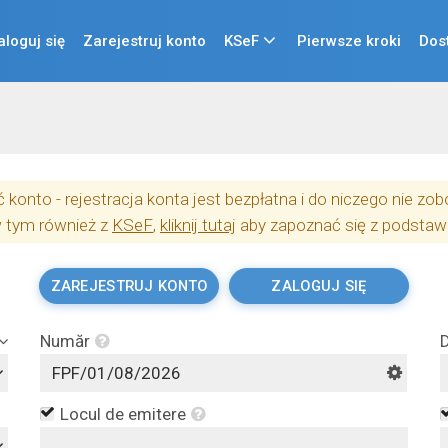
aloguj się
Zarejestruj konto
KSeF
Pierwsze kroki
Dos
konto - rejestracja konta jest bezpłatna i do niczego nie z
w tym również z
KSeF
,
kliknij tutaj
aby zapoznać się z podstaw
ZAREJESTRUJ KONTO
ZALOGUJ SIĘ
Număr
D
Locul de emitere