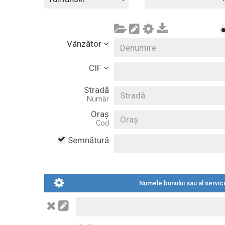
Vânzător
CIF
Stradă
Număr
Oraș
Cod
Semnătură
Numele bunului sau al servici