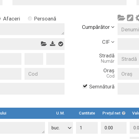
Afaceri
Persoană
Cumpărător
CIF
Stradă
Număr
Oraș
Cod
Semnătură
ului
U.M.
Cantitate
Prețul net
Val
buc.