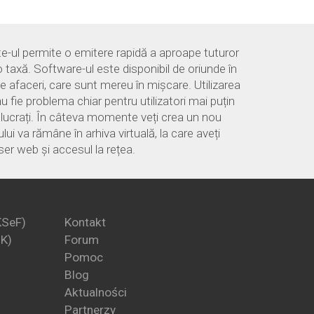
e-ul permite o emitere rapidă a aproape tuturor
o taxă. Software-ul este disponibil de oriunde în
 afaceri, care sunt mereu în mișcare. Utilizarea
u fie problema chiar pentru utilizatori mai puțin
ă lucrați. În câteva momente veți crea un nou
i va rămâne în arhiva virtuală, la care aveți
er web și accesul la rețea.
KSeF)
Kontakt
PK)
Forum
Pomoc
Blog
Aktualności
Partnerzy