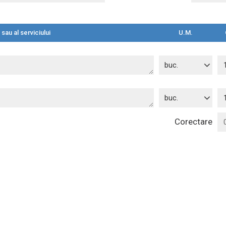
sau al serviciului
U.M.
buc.
buc.
Corectare