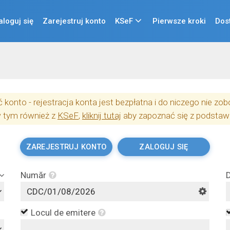
aloguj się
Zarejestruj konto
KSeF
Pierwsze kroki
Dos
konto - rejestracja konta jest bezpłatna i do niczego nie z
w tym również z
KSeF
,
kliknij tutaj
aby zapoznać się z podstaw
ZAREJESTRUJ KONTO
ZALOGUJ SIĘ
Număr
D
Locul de emitere