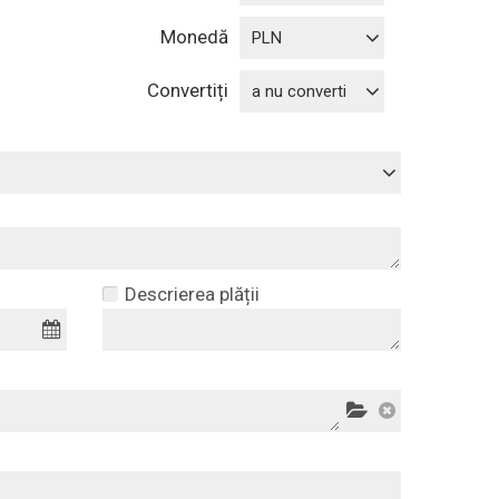
Monedă
PLN
Convertiți
a nu converti
Descrierea plății