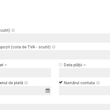
cutit)
mpozit (cota de TVA - scutit)
at
Data plății
nul de plată
Numărul contului