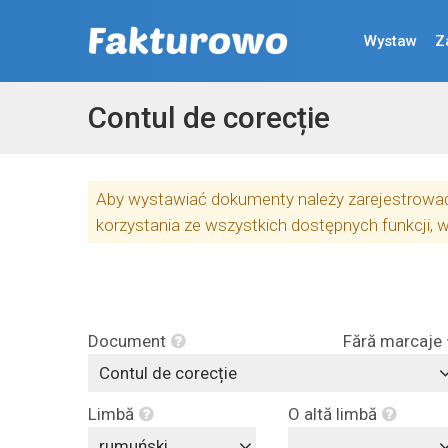
Wystaw
Z
Contul de corecție
Aby wystawiać dokumenty należy zarejestrować 
korzystania ze wszystkich dostępnych funkcji, 
Document
Fără marcaje
Contul de corecție
Limbă
O altă limbă
rumuński