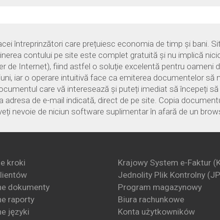
i întreprinzători care prețuiesc economia de timp și bani. Sit
ținerea contului pe site este complet gratuită și nu implică nici
e Internet), fiind astfel o soluție excelentă pentru oameni de
țiuni, iar o operare intuitivă face ca emiterea documentelor să n
documentul care vă interesează și puteți imediat să începeți s
 adresa de e-mail indicată, direct de pe site. Copia documentulu
veți nevoie de niciun software suplimentar în afară de un brows
e kroki
Krajowy System e-Faktur (
klientów
Jednolity Plik Kontrolny (J
ne dokumenty
Program magazynowy
e raporty
Biura rachunkowe
e języki
Konta użytkowników