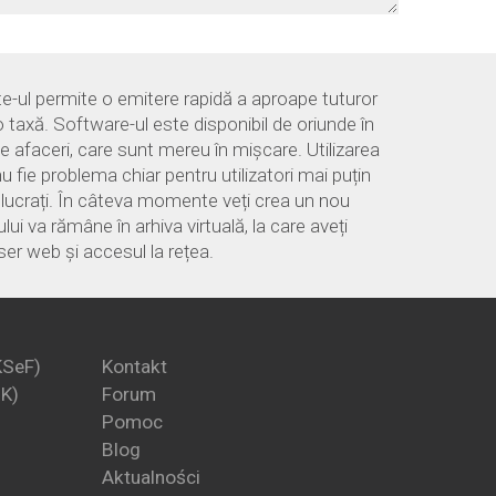
e-ul permite o emitere rapidă a aproape tuturor
o taxă. Software-ul este disponibil de oriunde în
 afaceri, care sunt mereu în mișcare. Utilizarea
u fie problema chiar pentru utilizatori mai puțin
ă lucrați. În câteva momente veți crea un nou
i va rămâne în arhiva virtuală, la care aveți
er web și accesul la rețea.
KSeF)
Kontakt
PK)
Forum
Pomoc
Blog
Aktualności