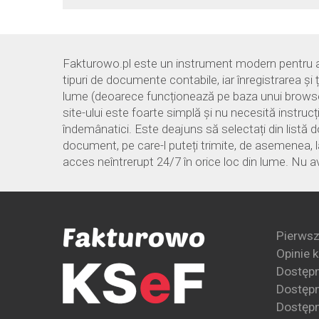
Fakturowo.pl este un instrument modern pentru ace
tipuri de documente contabile, iar înregistrarea și 
lume (deoarece funcționează pe baza unui browser d
site-ului este foarte simplă și nu necesită instruc
îndemânatici. Este deajuns să selectați din listă 
document, pe care-l puteți trimite, de asemenea, la
acces neîntrerupt 24/7 în orice loc din lume. Nu a
Pierwsz
Opinie 
Dostęp
Dostępn
Dostępn