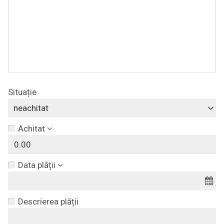
Situație
neachitat
Achitat
Data plății
Descrierea plății