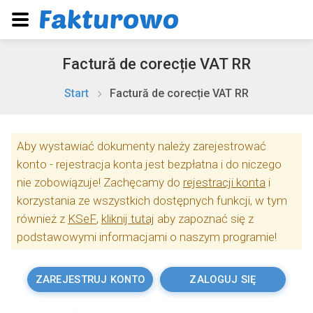
Factură de corecție VAT RR
Start
Factură de corecție VAT RR
Aby wystawiać dokumenty należy zarejestrować
konto - rejestracja konta jest bezpłatna i do niczego
nie zobowiązuje! Zachęcamy do
rejestracji konta
i
korzystania ze wszystkich dostępnych funkcji, w tym
również z
KSeF
,
kliknij tutaj
aby zapoznać się z
podstawowymi informacjami o naszym programie!
ZAREJESTRUJ KONTO
ZALOGUJ SIĘ