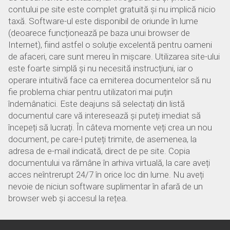
contului pe site este complet gratuită și nu implică nicio
taxă. Software-ul este disponibil de oriunde în lume
(deoarece funcționează pe baza unui browser de
Internet), fiind astfel o soluție excelentă pentru oameni
de afaceri, care sunt mereu în mișcare. Utilizarea site-ului
este foarte simplă și nu necesită instrucțiuni, iar o
operare intuitivă face ca emiterea documentelor să nu
fie problema chiar pentru utilizatori mai puțin
îndemânatici. Este deajuns să selectați din listă
documentul care vă interesează și puteți imediat să
începeți să lucrați. În câteva momente veți crea un nou
document, pe care-l puteți trimite, de asemenea, la
adresa de e-mail indicată, direct de pe site. Copia
documentului va rămâne în arhiva virtuală, la care aveți
acces neîntrerupt 24/7 în orice loc din lume. Nu aveți
nevoie de niciun software suplimentar în afară de un
browser web și accesul la rețea.