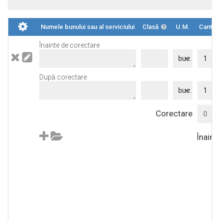
Numele bunului sau al serviciului
Clasă
U.M.
Cantita
Înainte de corectare
buc.
După corectare
buc.
Corectare
Înaint
D