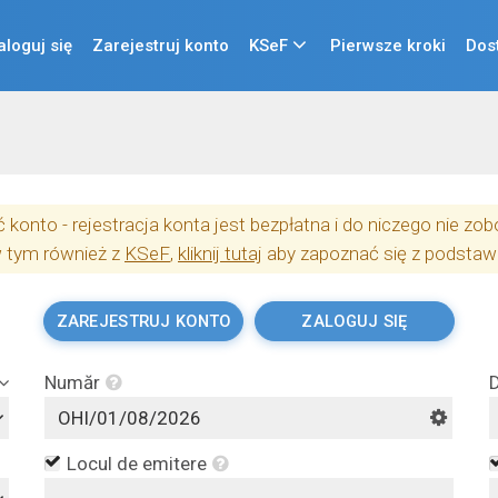
aloguj się
Zarejestruj konto
KSeF
Pierwsze kroki
Dos
konto - rejestracja konta jest bezpłatna i do niczego nie z
w tym również z
KSeF
,
kliknij tutaj
aby zapoznać się z podstaw
ZAREJESTRUJ KONTO
ZALOGUJ SIĘ
Număr
D
Locul de emitere