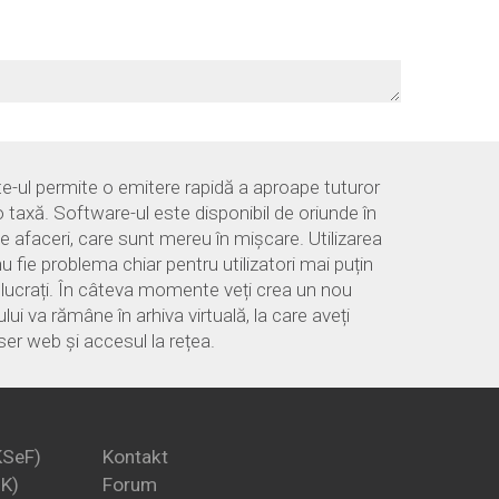
e-ul permite o emitere rapidă a aproape tuturor
o taxă. Software-ul este disponibil de oriunde în
 afaceri, care sunt mereu în mișcare. Utilizarea
u fie problema chiar pentru utilizatori mai puțin
ă lucrați. În câteva momente veți crea un nou
i va rămâne în arhiva virtuală, la care aveți
er web și accesul la rețea.
KSeF)
Kontakt
PK)
Forum