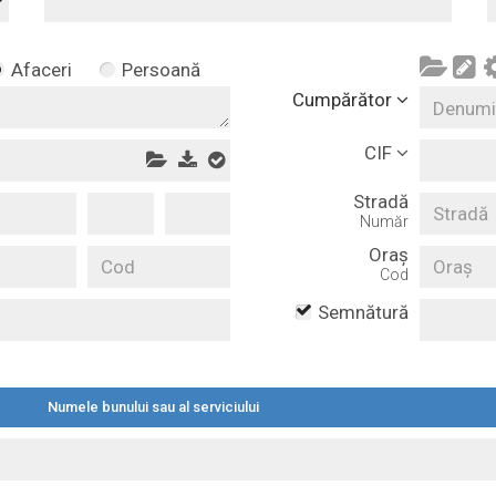
Afaceri
Persoană
Cumpărător
CIF
Stradă
Număr
Oraș
Cod
Semnătură
Numele bunului sau al serviciului