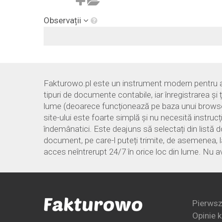
Observații
Fakturowo.pl este un instrument modern pentru ace
tipuri de documente contabile, iar înregistrarea și 
lume (deoarece funcționează pe baza unui browser d
site-ului este foarte simplă și nu necesită instruc
îndemânatici. Este deajuns să selectați din listă 
document, pe care-l puteți trimite, de asemenea, la
acces neîntrerupt 24/7 în orice loc din lume. Nu a
Pierwsz
Opinie 