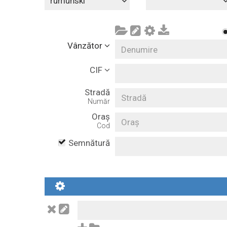
rumuński
Vânzător
CIF
Stradă
Număr
Oraș
Cod
Semnătură