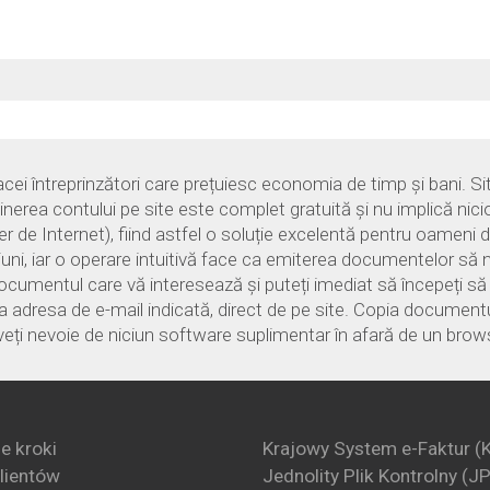
i întreprinzători care prețuiesc economia de timp și bani. Sit
ținerea contului pe site este complet gratuită și nu implică nici
e Internet), fiind astfel o soluție excelentă pentru oameni de
țiuni, iar o operare intuitivă face ca emiterea documentelor să n
documentul care vă interesează și puteți imediat să începeți s
 adresa de e-mail indicată, direct de pe site. Copia documentulu
veți nevoie de niciun software suplimentar în afară de un brows
e kroki
Krajowy System e-Faktur (
klientów
Jednolity Plik Kontrolny (J