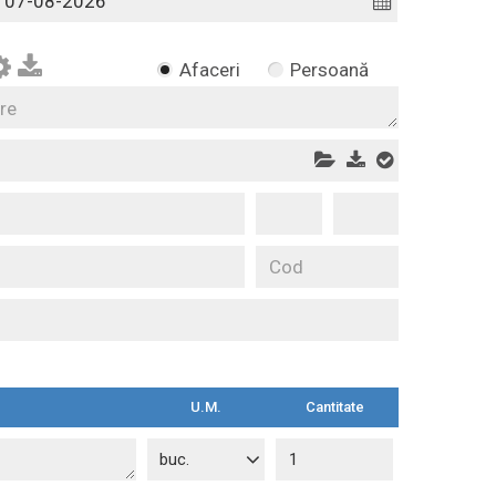
Afaceri
Persoană
U.M.
Cantitate
buc.