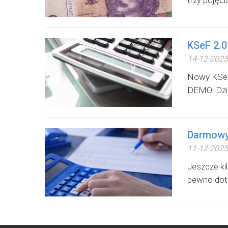
trzy pojęci
KSeF 2.0
14-12-2025
Nowy KSeF 
DEMO. Dzię
Darmowy
11-12-2025
Jeszcze ki
pewno dotar