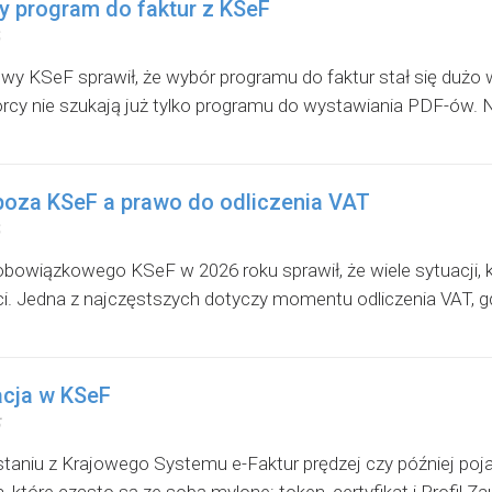
y program do faktur z KSeF
y KSeF sprawił, że wybór programu do faktur stał się dużo wa
orcy nie szukają już tylko programu do wystawiania PDF-ów. N
poza KSeF a prawo do odliczenia VAT
bowiązkowego KSeF w 2026 roku sprawił, że wiele sytuacji, k
i. Jedna z najczęstszych dotyczy momentu odliczenia VAT, gdy 
acja w KSeF
staniu z Krajowego Systemu e-Faktur prędzej czy później poj