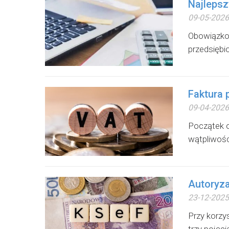
Najlepsz
09-05-2026
Obowiązkow
przedsiębi
Faktura 
09-04-2026
Początek o
wątpliwośc
Autoryz
23-12-2025
Przy korzy