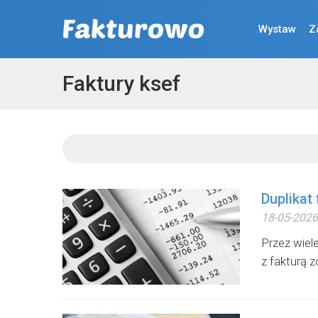
Wystaw
Z
Faktury ksef
Duplikat
18-05-2026
Przez wiel
z fakturą z