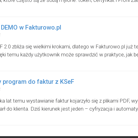
a, które często są ze sobą mylone: token, certyfikat i Profil Zau
 DEMO w Fakturowo.pl
2.0 zbliża się wielkimi krokami, dlatego w Fakturowo.pl już t
ki temu każdy użytkownik może sprawdzić w praktyce, jak bę
 program do faktur z KSeF
lka lat temu wystawianie faktur kojarzyło się z plikami PDF, 
ł do klienta. Dziś kierunek jest jeden – cyfryzacja i automaty