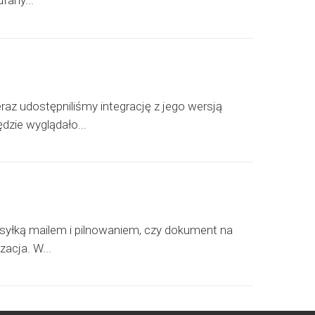
fany...
eraz udostępniliśmy integrację z jego wersją
dzie wyglądało...
wysyłką mailem i pilnowaniem, czy dokument na
zacja. W...