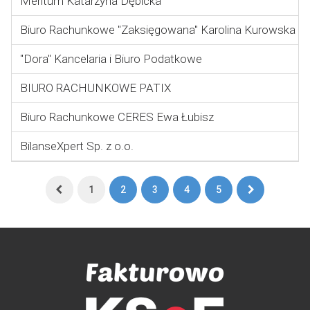
Meritum Katarzyna Dębicka
Biuro Rachunkowe "Zaksięgowana" Karolina Kurowska
"Dora" Kancelaria i Biuro Podatkowe
BIURO RACHUNKOWE PATIX
Biuro Rachunkowe CERES Ewa Łubisz
BilanseXpert Sp. z o.o.
Pierwsza
Ostatnia
1
2
3
4
5
strona
strona