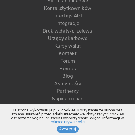
Biura rachunkowe
Konta użytkowników
Interfejs API
Integracje
Druk wpłaty/przelewu
Urzędy skarbowe
Kursy walut
Kontakt
Forum
Pomoc
Blog
Aktualności
Partnerzy
Napisali o nas
Wzory pism
Ta strona wykorzystuje pliki cookies. Korzystanie ze strony bez
Blog KSeF
zmiany ustawień przeglądarki internetowej dotyczących cookies
oznacza zgodę na ich zapis i wykorzystanie. Więcej informacji w
Status KSeF
Polityce Prywatności
Akceptuj