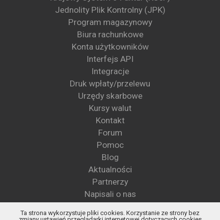
Jednolity Plik Kontrolny (JPK)
Program magazynowy
Biura rachunkowe
Konta użytkowników
Interfejs API
Integracje
Druk wpłaty/przelewu
Urzędy skarbowe
Kursy walut
Kontakt
Forum
Pomoc
Blog
Aktualności
Partnerzy
Napisali o nas
Wzory pism
Ta strona wykorzystuje pliki cookies. Korzystanie ze strony bez
Blog KSeF
zmiany ustawień przeglądarki internetowej dotyczących cookies