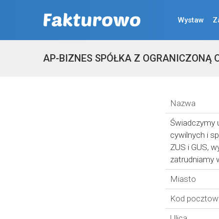
Wystaw
Z
AP-BIZNES SPÓŁKA Z OGRANICZONĄ 
Nazwa
Świadczymy u
cywilnych i 
ZUS i GUS, w
zatrudniamy 
Miasto
Kod pocztow
Ulica