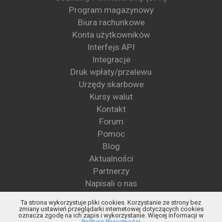
Program magazynowy
Biura rachunkowe
Konta użytkowników
Interfejs API
Integracje
Druk wpłaty/przelewu
Urzędy skarbowe
Kursy walut
Kontakt
Forum
Pomoc
Blog
Aktualności
Partnerzy
Napisali o nas
Wzory pism
Ta strona wykorzystuje pliki cookies. Korzystanie ze strony bez
Blog KSeF
zmiany ustawień przeglądarki internetowej dotyczących cookies
oznacza zgodę na ich zapis i wykorzystanie. Więcej informacji w
Status KSeF
Polityce Prywatności