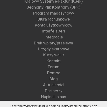
Krajowy System e-Faktur (KSeF)
Jednolity Plik Kontrolny (JPK)
Program magazynowy
Biura rachunkowe
Konta użytkowników
Interfejs API
Integracje
Druk wpłaty/przelewu
Urzędy skarbowe
Kursy walut
Kontakt
Forum
Pomoc
Blog
Aktualności
Partnerzy
Napisali o nas
Wzory pism
Ta strona wykorzystuje pliki cookies. Korzystanie ze strony bez