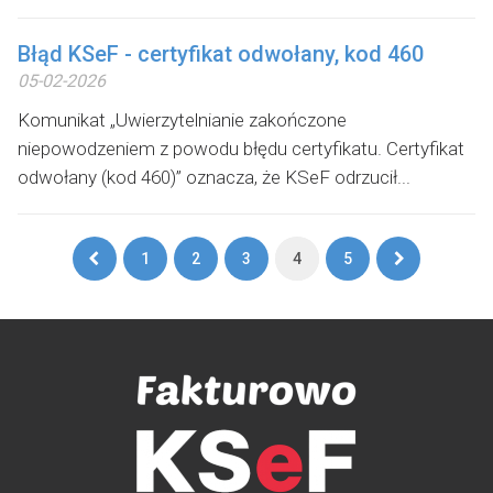
Błąd KSeF - certyfikat odwołany, kod 460
05-02-2026
Komunikat „Uwierzytelnianie zakończone
niepowodzeniem z powodu błędu certyfikatu. Certyfikat
odwołany (kod 460)” oznacza, że KSeF odrzucił...
Pierwsza
Ostatnia
1
2
3
4
5
strona
strona