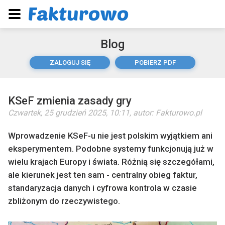
Blog
ZALOGUJ SIĘ
POBIERZ PDF
KSeF zmienia zasady gry
Czwartek, 25 grudzień 2025, 10:11
, autor:
Fakturowo.pl
Wprowadzenie KSeF-u nie jest polskim wyjątkiem ani
eksperymentem. Podobne systemy funkcjonują już w
wielu krajach Europy i świata. Różnią się szczegółami,
ale kierunek jest ten sam - centralny obieg faktur,
standaryzacja danych i cyfrowa kontrola w czasie
zbliżonym do rzeczywistego.