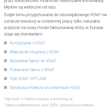
przez Ministerstwo Finansów i ewentualne komunikaty
błędów są widoczne od razu.
Dzięki temu przygotowanie do obowiązkowego KSeF nie
oznacza rewolucji w codziennej pracy, tylko naturalne
przejście na nowy model fakturowania, który w Europie
staje się standardem.
Korzystanie z KSeF
Włączenie integracji z KSeF
Wysyłanie faktur do KSeF
Pobieranie faktur z KSeF
Tryb KSeF OFFLINE
Struktura e-faktury w schemacie FA(3)
Tagi:
ksef
,
e-faktury europa
,
e-invoicing ue
,
faktury elektroniczne
,
ksef 2026
,
cyfryzacja podatków