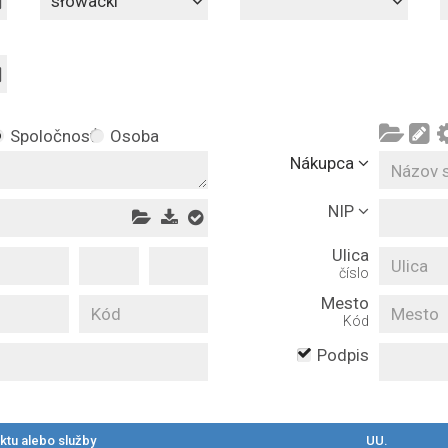
słowacki
Spoločnosť
Osoba
Nákupca
NIP
Ulica
číslo
Mesto
Kód
Podpis
tu alebo služby
UU.