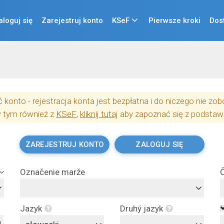
aloguj się
Zarejestruj konto
KSeF
Pierwsze kroki
Dos
konto - rejestracja konta jest bezpłatna i do niczego nie z
w tym również z
KSeF
,
kliknij tutaj
aby zapoznać się z podstaw
ZAREJESTRUJ KONTO
ZALOGUJ SIĘ
Označenie marže
Č
Jazyk
Druhý jazyk