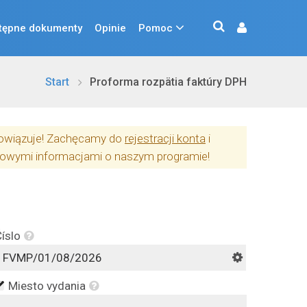
tępne dokumenty
Opinie
Pomoc
Start
Proforma rozpätia faktúry DPH
obowiązuje! Zachęcamy do
rejestracji konta
i
owymi informacjami o naszym programie!
íslo
Miesto vydania