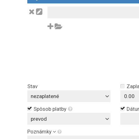
Stav
Zapl
nezaplatené
Spôsob platby
Dátum
prevod
Poznámky