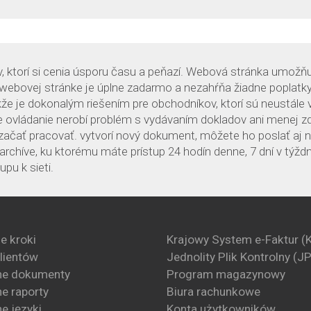
, ktorí si cenia úsporu času a peňazí. Webová stránka umožňu
 webovej stránke je úplne zadarmo a nezahŕňa žiadne poplatky
kže je dokonalým riešením pre obchodníkov, ktorí sú neustále 
ne ovládanie nerobí problém s vydávaním dokladov ani menej 
ačať pracovať. vytvorí nový dokument, môžete ho poslať aj 
chíve, ku ktorému máte prístup 24 hodín denne, 7 dní v týždn
pu k sieti.
e kroki
Krajowy System e-Faktur (
klientów
Jednolity Plik Kontrolny (J
ne dokumenty
Program magazynowy
e raporty
Biura rachunkowe
e języki
Konta użytkowników