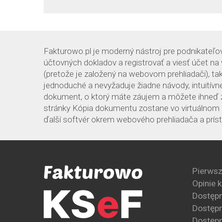
Fakturowo.pl je moderný nástroj pre podnikateľov
účtovných dokladov a registrovať a viesť účet na
(pretože je založený na webovom prehliadači), ta
jednoduché a nevyžaduje žiadne návody, intuitív
dokument, o ktorý máte záujem a môžete ihneď z
stránky Kópia dokumentu zostane vo virtuálnom ar
ďalší softvér okrem webového prehliadača a prístu
Pierwsz
Opinie 
Dostęp
Dostępn
Dostępn