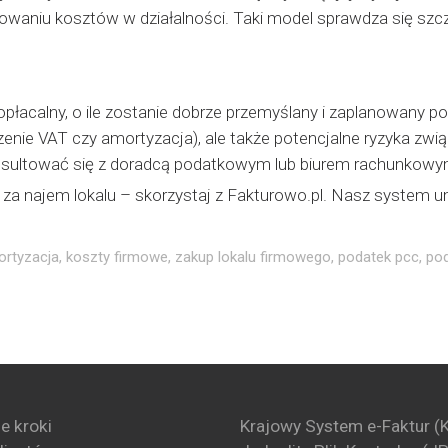
waniu kosztów w działalności. Taki model sprawdza się sz
płacalny, o ile zostanie dobrze przemyślany i zaplanowany 
iczenie VAT czy amortyzacja), ale także potencjalne ryzyka zw
nsultować się z doradcą podatkowym lub biurem rachunkowy
y za najem lokalu – skorzystaj z Fakturowo.pl. Nasz system u
rtyzacja
,
koszty firmowe
,
zakup lokalu firmowego
,
podatek pcc
,
pod
e kroki
Krajowy System e-Faktur (