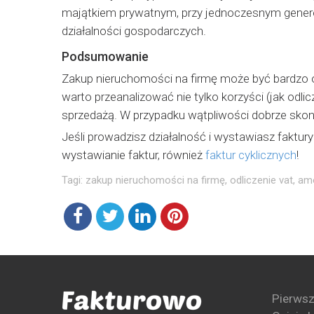
majątkiem prywatnym, przy jednoczesnym genero
działalności gospodarczych.
Podsumowanie
Zakup nieruchomości na firmę może być bardzo o
warto przeanalizować nie tylko korzyści (jak odl
sprzedażą. W przypadku wątpliwości dobrze sko
Jeśli prowadzisz działalność i wystawiasz faktur
wystawianie faktur, również
faktur cyklicznych
!
Tagi:
zakup nieruchomości na firmę
,
odliczenie vat
,
amo
Pierwsz