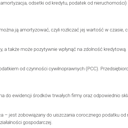
amortyzacja, odsetki od kredytu, podatek od nieruchomości
żna ją amortyzować, czyli rozliczać jej wartość w czasie, co
rmy, a także może pozytywnie wpłynąć na zdolność kredytową.
datkiem od czynności cywilnoprawnych (PCC). Przedsiębiorc
 do ewidencji środków trwałych firmy oraz odpowiednio skl
rca – jest zobowiązany do uiszczania corocznego podatku od
iałalności gospodarczej.