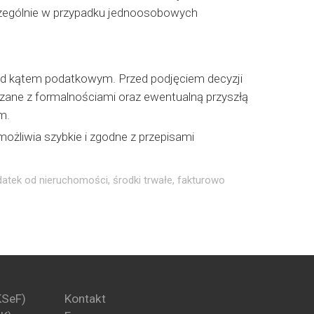
czególnie w przypadku jednoosobowych
pod kątem podatkowym. Przed podjęciem decyzji
iązane z formalnościami oraz ewentualną przyszłą
m.
możliwia szybkie i zgodne z przepisami
atek od nieruchomości
,
środki trwałe
,
fakturowo
KSeF)
Kontakt