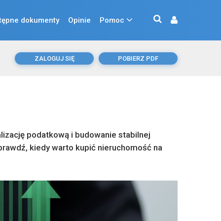
tępne dokumenty
Opinie
Pomoc
ZALOGUJ SIĘ
POBIERZ PDF
alizację podatkową i budowanie stabilnej
Sprawdź, kiedy warto kupić nieruchomość na