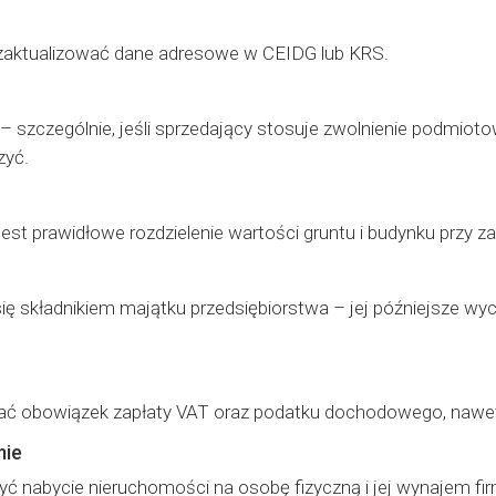
 zaktualizować dane adresowe w CEIDG lub KRS.
 – szczególnie, jeśli sprzedający stosuje zwolnienie podmio
zyć.
st prawidłowe rozdzielenie wartości gruntu i budynku przy za
się składnikiem majątku przedsiębiorstwa – jej późniejsze w
ć obowiązek zapłaty VAT oraz podatku dochodowego, nawet 
mie
yć nabycie nieruchomości na osobę fizyczną i jej wynajem fi