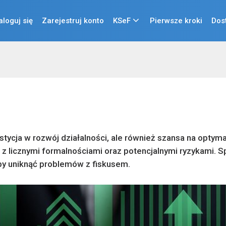
aloguj się
Zarejestruj konto
KSeF
Pierwsze kroki
Dos
stycja w rozwój działalności, ale również szansa na optym
ak z licznymi formalnościami oraz potencjalnymi ryzykami. 
 aby uniknąć problemów z fiskusem.