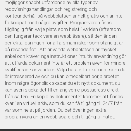
möjliggör snabbt utfärdande av alla typer av
redovisningshandlingar och registrering och
kontounderhåll på webbplatsen är helt gratis och är inte
förknippat med några avgifter. Programvaran finns
tillgänglig från varje plats som helst i världen (eftersom
den fungerar tack vare en webbläsare), så den är den
perfekta lösningen för affärsmänniskor som ständigt är
på resande fot.. Att använda webbplatsen är mycket
enkel och kräver inga instruktioner, intuitiv användning gör
att utfärda dokument inte är ett problem även för mindre
kvalificerade användare. Välja bara ett dokument som du
är intresserad av och du kan omedelbart börja arbetet.
Inom några ögonblick skapar du ett nytt dokument, du
kan även skicka det till en angiven e-postadress direkt
från sajten. En kopia av dokumentet kommer att finnas
kvar i en virtuell arkiv, som du kan få tillgång till 24/7 från
var som helst på jorden. Du behöver ingen extra
programvara än en webbläsare och tillgång till nätet.