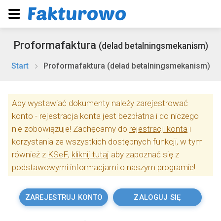
Proformafaktura
(delad betalningsmekanism)
Start
Proformafaktura (delad betalningsmekanism)
Aby wystawiać dokumenty należy zarejestrować
konto - rejestracja konta jest bezpłatna i do niczego
nie zobowiązuje! Zachęcamy do
rejestracji konta
i
korzystania ze wszystkich dostępnych funkcji, w tym
również z
KSeF
,
kliknij tutaj
aby zapoznać się z
podstawowymi informacjami o naszym programie!
ZAREJESTRUJ KONTO
ZALOGUJ SIĘ