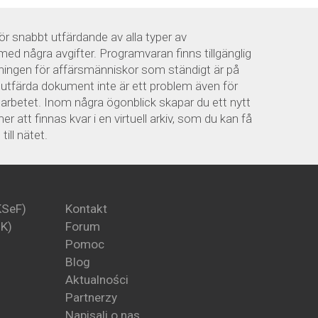
r snabbt utfärdande av alla typer av
med några avgifter. Programvaran finns tillgänglig
ösningen för affärsmänniskor som ständigt är på
t utfärda dokument inte är ett problem även för
arbetet. Inom några ögonblick skapar du ett nytt
att finnas kvar i en virtuell arkiv, som du kan få
ill nätet.
KSeF)
Kontakt
PK)
Forum
Pomoc
Blog
Aktualności
Partnerzy
Napisali o nas