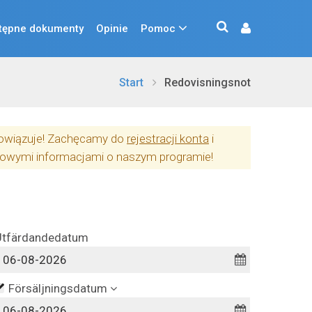
tępne dokumenty
Opinie
Pomoc
Start
Redovisningsnot
obowiązuje! Zachęcamy do
rejestracji konta
i
owymi informacjami o naszym programie!
Utfärdandedatum
Försäljningsdatum