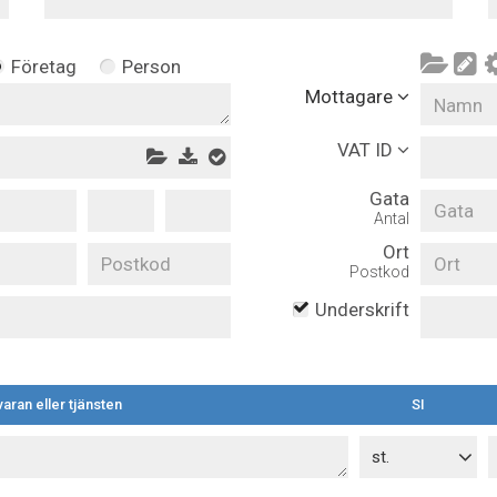
Företag
Person
Mottagare
VAT ID
Gata
Antal
Ort
Postkod
Underskrift
aran eller tjänsten
SI
st.