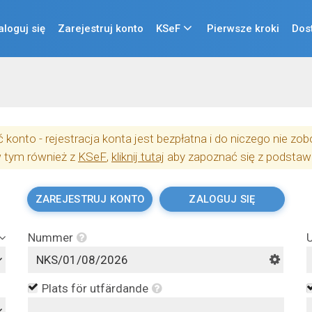
aloguj się
Zarejestruj konto
KSeF
Pierwsze kroki
Dos
konto - rejestracja konta jest bezpłatna i do niczego nie z
w tym również z
KSeF
,
kliknij tutaj
aby zapoznać się z podstaw
ZAREJESTRUJ KONTO
ZALOGUJ SIĘ
Nummer
Plats för utfärdande