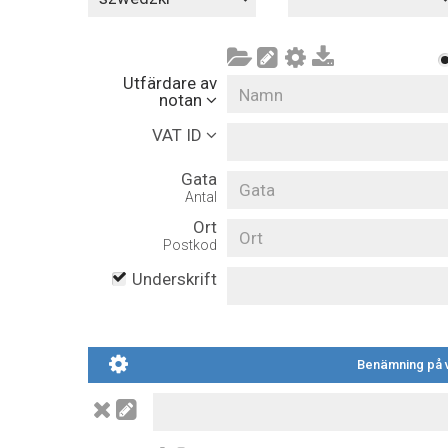
Utfärdare av
notan
VAT ID
Gata
Antal
Ort
Postkod
Underskrift
Benämning på v