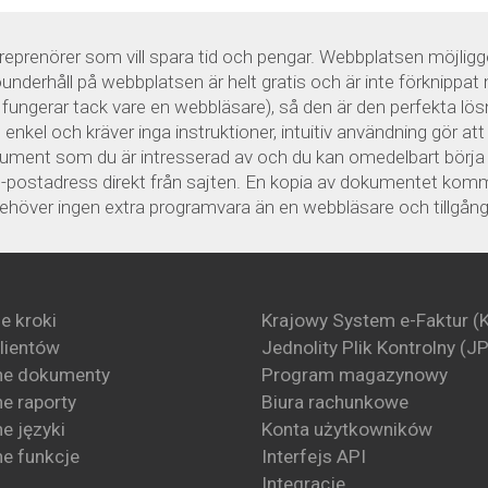
prenörer som vill spara tid och pengar. Webbplatsen möjliggö
nderhåll på webbplatsen är helt gratis och är inte förknippat 
n fungerar tack vare en webbläsare), så den är den perfekta l
nkel och kräver inga instruktioner, intuitiv användning gör at
okument som du är intresserad av och du kan omedelbart börja 
-postadress direkt från sajten. En kopia av dokumentet kommer 
 behöver ingen extra programvara än en webbläsare och tillgång t
e kroki
Krajowy System e-Faktur (
klientów
Jednolity Plik Kontrolny (J
ne dokumenty
Program magazynowy
e raporty
Biura rachunkowe
e języki
Konta użytkowników
e funkcje
Interfejs API
Integracje