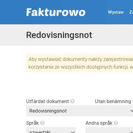
Wystaw
Z
Redovisningsnot
Aby wystawiać dokumenty należy zarejestrować 
korzystania ze wszystkich dostępnych funkcji, 
Utfärdat dokument
Utan benämning
Redovisningsnot
Språk
Andra språk
szwedzki