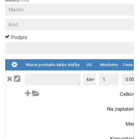
Kód
Podpis
Názov produktu alebo služby
UU.
Množstvo
Cena
ks
Celkovo
Na zaplatenie
Mena
Konvertovať