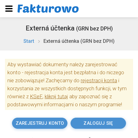
Externá účtenka
(GRN bez DPH)
Start
Externá účtenka (GRN bez DPH)
Aby wystawiać dokumenty należy zarejestrować
konto - rejestracja konta jest bezpłatna i do niczego
nie zobowiązuje! Zachęcamy do
rejestracji konta
i
korzystania ze wszystkich dostępnych funkcji, w tym
również z
KSeF
,
kliknij tutaj
aby zapoznać się z
podstawowymi informacjami o naszym programie!
ZAREJESTRUJ KONTO
ZALOGUJ SIĘ