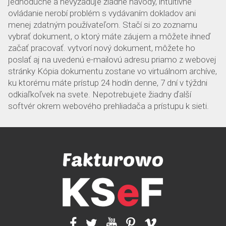
jednoduché a nevyžaduje žiadne návody, intuitívne
ovládanie nerobí problém s vydávaním dokladov ani
menej zdatným používateľom. Stačí si zo zoznamu
vybrať dokument, o ktorý máte záujem a môžete ihneď
začať pracovať. vytvorí nový dokument, môžete ho
poslať aj na uvedenú e-mailovú adresu priamo z webovej
stránky Kópia dokumentu zostane vo virtuálnom archíve,
ku ktorému máte prístup 24 hodín denne, 7 dní v týždni
odkiaľkoľvek na svete. Nepotrebujete žiadny ďalší
softvér okrem webového prehliadača a prístupu k sieti.