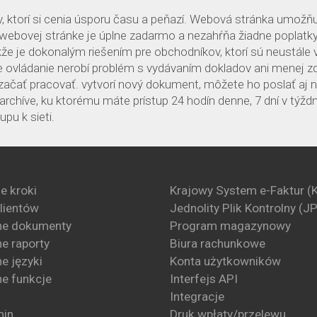
, ktorí si cenia úsporu času a peňazí. Webová stránka umožňu
 webovej stránke je úplne zadarmo a nezahŕňa žiadne poplatky
kže je dokonalým riešením pre obchodníkov, ktorí sú neustále 
ne ovládanie nerobí problém s vydávaním dokladov ani menej 
ačať pracovať. vytvorí nový dokument, môžete ho poslať aj 
chíve, ku ktorému máte prístup 24 hodín denne, 7 dní v týždn
pu k sieti.
e kroki
Krajowy System e-Faktur (
klientów
Jednolity Plik Kontrolny (J
ne dokumenty
Program magazynowy
e raporty
Biura rachunkowe
e języki
Konta użytkowników
e funkcje
Interfejs API
Integracje
min
Druk wpłaty/przelewu