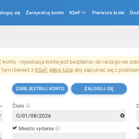
aloguj się
Zarejestruj konto
KSeF
Pierwsze kroki
Dos
konto - rejestracja konta jest bezpłatna i do niczego nie z
w tym również z
KSeF
,
kliknij tutaj
aby zapoznać się z podstaw
ZAREJESTRUJ KONTO
ZALOGUJ SIĘ
Číslo
Miesto vydania