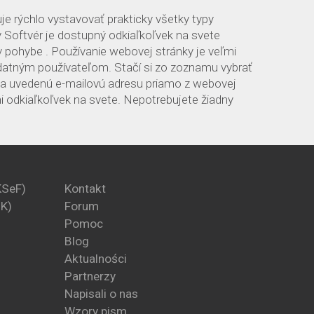
je rýchlo vystavovať prakticky všetky typy
 Softvér je dostupný odkiaľkoľvek na svete
v pohybe . Používanie webovej stránky je veľmi
zdatným používateľom. Stačí si zo zoznamu vybrať
na uvedenú e-mailovú adresu priamo z webovej
i odkiaľkoľvek na svete. Nepotrebujete žiadny
KSeF)
Kontakt
PK)
Forum
Pomoc
Blog
Aktualności
Partnerzy
Napisali o nas
Wzory pism