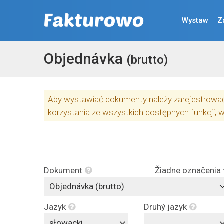
Wystaw
Z
Objednávka
(brutto)
Aby wystawiać dokumenty należy zarejestrować 
korzystania ze wszystkich dostępnych funkcji, 
Dokument
Žiadne označenia
Objednávka (brutto)
Jazyk
Druhý jazyk
słowacki