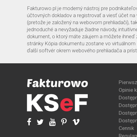
Fakturowo.pl je moderný nástroj pre podnikateľov
účtovných dokladov a registrovať a viesť účet na
(pretože je založený na webovom prehliadači), ta
jednoduché a nevyžaduje žiadne návody, intuitív
dokument, o ktorý máte záujem a môžete ihneď z
stránky Kópia dokumentu zostane vo virtuálnom ar
ďalší softvér okrem webového prehliadača a prístu
Pierwsz
Opinie 
Dostęp
Dostępn
Dostępn
Dostępn
Cennik
Regula