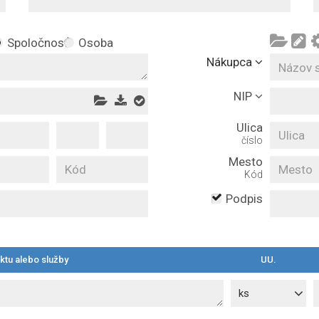
Spoločnosť
Osoba
Nákupca
NIP
Ulica
číslo
Mesto
Kód
Podpis
tu alebo služby
UU.
ks