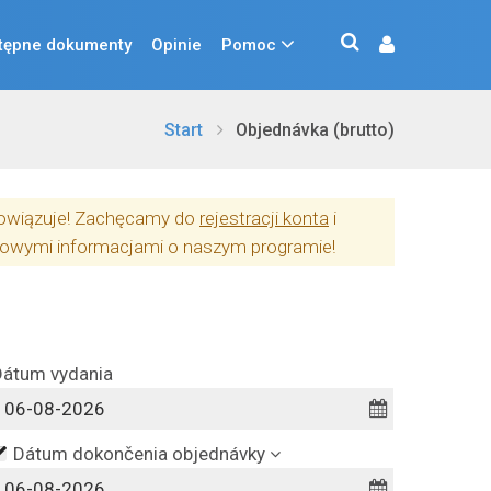
tępne dokumenty
Opinie
Pomoc
Start
Objednávka (brutto)
obowiązuje! Zachęcamy do
rejestracji konta
i
owymi informacjami o naszym programie!
Dátum vydania
Dátum dokončenia objednávky