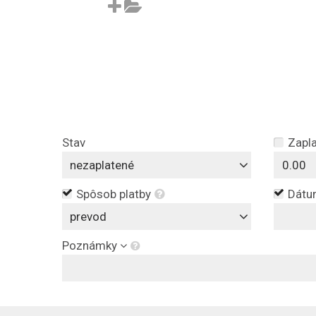
Stav
Zapl
nezaplatené
Spôsob platby
Dátum
prevod
Poznámky