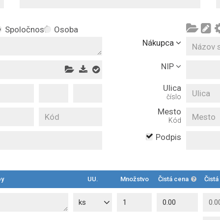
Spoločnosť
Osoba
Nákupca
NIP
Ulica
číslo
Mesto
Kód
Podpis
by
UU.
Množstvo
Čistá cena
Čistá
ks