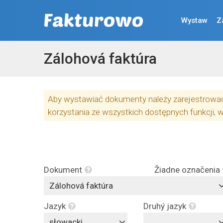
Wystaw
Z
Zálohová faktúra
Aby wystawiać dokumenty należy zarejestrować 
korzystania ze wszystkich dostępnych funkcji, 
Dokument
Žiadne označenia
Zálohová faktúra
Jazyk
Druhý jazyk
słowacki