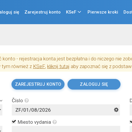
aloguj się
Zarejestruj konto
KSeF
Pierwsze kroki
Dos
konto - rejestracja konta jest bezpłatna i do niczego nie z
w tym również z
KSeF
,
kliknij tutaj
aby zapoznać się z podstaw
ZAREJESTRUJ KONTO
ZALOGUJ SIĘ
Číslo
Miesto vydania