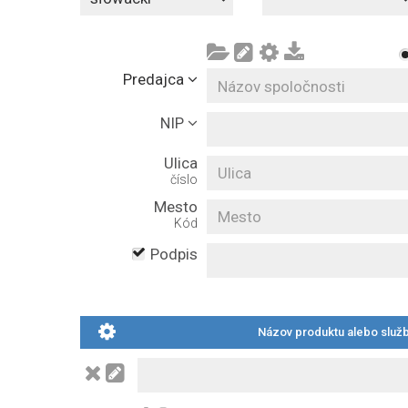
Predajca
NIP
Ulica
číslo
Mesto
Kód
Podpis
Názov produktu alebo služ