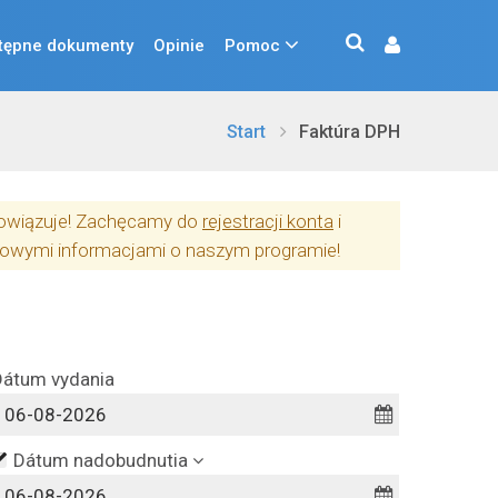
tępne dokumenty
Opinie
Pomoc
Start
Faktúra DPH
obowiązuje! Zachęcamy do
rejestracji konta
i
owymi informacjami o naszym programie!
Dátum vydania
Dátum nadobudnutia