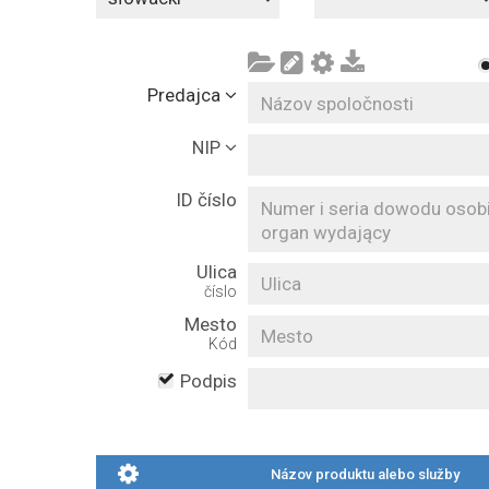
Predajca
NIP
ID číslo
Ulica
číslo
Mesto
Kód
Podpis
Názov produktu alebo služby