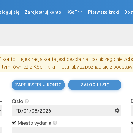
aloguj się
Zarejestruj konto
KSeF
Pierwsze kroki
Dos
konto - rejestracja konta jest bezpłatna i do niczego nie z
w tym również z
KSeF
,
kliknij tutaj
aby zapoznać się z podstaw
ZAREJESTRUJ KONTO
ZALOGUJ SIĘ
Číslo
Miesto vydania