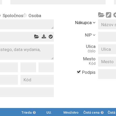
Spoločnosť
Osoba
Nákupca
NIP
Ulica
číslo
Mesto
Kód
Podpis
Trieda
UU.
Množstvo
Čistá cena
Čistá