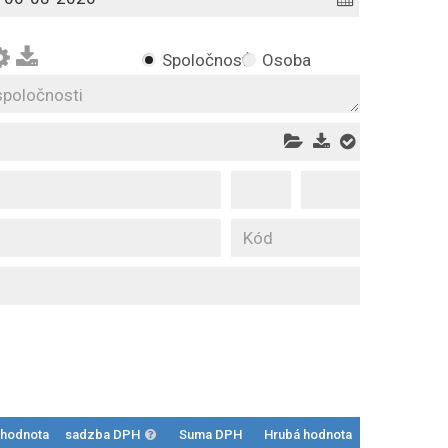
Spoločnosť
Osoba
 hodnota
sadzba DPH
Suma DPH
Hrubá hodnota