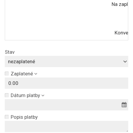
Na zaplat
M
Konvert
Stav
nezaplatené
Zaplatené
Dátum platby
Popis platby