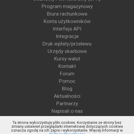
Program magazynowy
Biura rachunkowe
Konta użytkowników
Interfejs API
Integracje
Druk wpłaty/przelewu
Urzędy skarbowe
Kursy walut
Kontakt
Forum
Pomoc
Blog
Aktualności
Partnerzy
Napisali o nas
Wzory pism
Ta strona wykorzystuje pliki cookies. Korzystanie ze strony bez
Blog KSeF
zmiany ustawień przeglądarki internetowej dotyczących cookies
oznacza zgodę na ich zapis i wykorzystanie. Więcej informacji w
Status KSeF