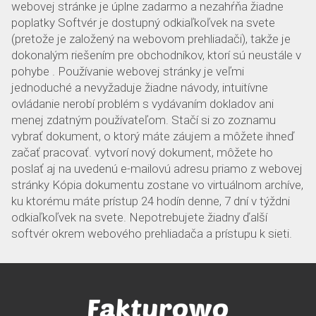
webovej stránke je úplne zadarmo a nezahŕňa žiadne
poplatky Softvér je dostupný odkiaľkoľvek na svete
(pretože je založený na webovom prehliadači), takže je
dokonalým riešením pre obchodníkov, ktorí sú neustále v
pohybe . Používanie webovej stránky je veľmi
jednoduché a nevyžaduje žiadne návody, intuitívne
ovládanie nerobí problém s vydávaním dokladov ani
menej zdatným používateľom. Stačí si zo zoznamu
vybrať dokument, o ktorý máte záujem a môžete ihneď
začať pracovať. vytvorí nový dokument, môžete ho
poslať aj na uvedenú e-mailovú adresu priamo z webovej
stránky Kópia dokumentu zostane vo virtuálnom archíve,
ku ktorému máte prístup 24 hodín denne, 7 dní v týždni
odkiaľkoľvek na svete. Nepotrebujete žiadny ďalší
softvér okrem webového prehliadača a prístupu k sieti.