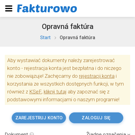
Opravná faktúra
Start
Opravná faktúra
Aby wystawiać dokumenty należy zarejestrować
konto - rejestracja konta jest bezpłatna i do niczego
nie zobowiązuje! Zachęcamy do
rejestracji konta
i
korzystania ze wszystkich dostępnych funkcji, w tym
również z
KSeF
,
kliknij tutaj
aby zapoznać się z
podstawowymi informacjami o naszym programie!
ZAREJESTRUJ KONTO
ZALOGUJ SIĘ
Dokument
Žiadne označenia