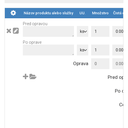
Názov produktu alebo služby
UU.
Množstvo
Čistá ce
Pred opravou
ks
Po oprave
ks
Oprava
Pred opr
Po op
Cel