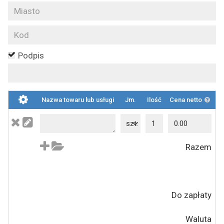
Podpis
Nazwa towaru lub usługi
Jm.
Ilość
Cena netto
Wa
szt.
Razem
Do zapłaty
Waluta