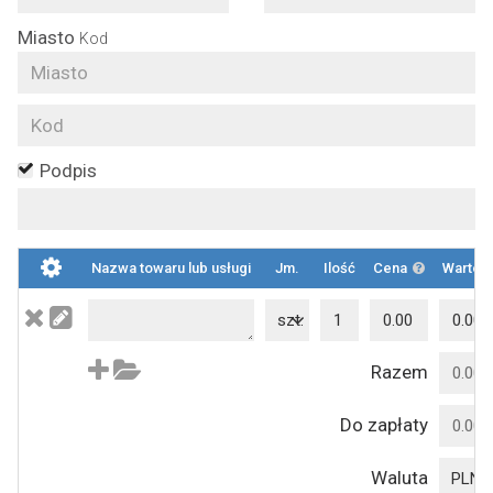
Miasto
Kod
Podpis
Nazwa towaru lub usługi
Jm.
Ilość
Cena
Wartoś
szt.
Razem
Do zapłaty
Waluta
PLN