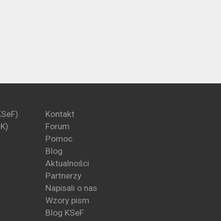
KSeF)
Kontakt
PK)
Forum
Pomoc
Blog
Aktualności
Partnerzy
Napisali o nas
Wzory pism
Blog KSeF