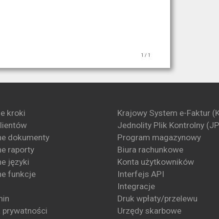
e kroki
Krajowy System e-Faktur (
klientów
Jednolity Plik Kontrolny (J
ne dokumenty
Program magazynowy
e raporty
Biura rachunkowe
e języki
Konta użytkowników
e funkcje
Interfejs API
Integracje
min
Druk wpłaty/przelewu
a prywatności
Urzędy skarbowe