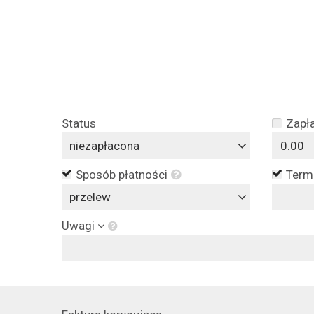
Status
Zapł
niezapłacona
Sposób płatności
Termi
przelew
Uwagi