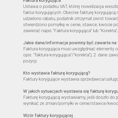
Faktura korygująca
Ustawa o podatku VAT, której nowelizacja weszł
faktur korygujących. Obecnie fakturę korygując
udzielono rabatu, podatnik otrzymał zwrot towar
stwierdzono pomyłkę w cenie, stawce, kwocie poda
zawierać napis "Faktura korygująca" lub "Korekta"
Jakie dane/informacje powinny być zawarte na 
Faktura korygująca musi uwzględniać elementy ok
opis: "faktura korygująca"/"korekta"), 2. dane za
pozycji.
Kto wystawia fakturę korygującą?
Faktury korygujące wystawia sprzedawca/usługod
W jakich sytuacjach wystawia się fakturę koryg
Fakturę korygującą wystawiamy, jeśli doszło do
wynikać ze zmian/pomyłki w cenie/stawce/kwoci
Wzór faktury korygującej