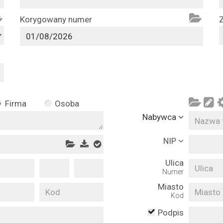
Korygowany numer
Z
Firma
Osoba
Nabywca
NIP
Ulica
Numer
Miasto
Kod
Podpis