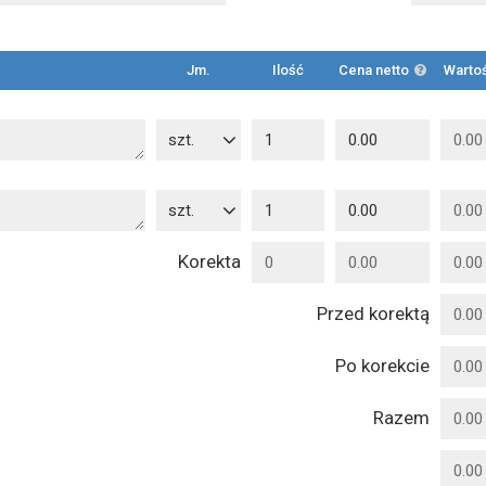
Jm.
Ilość
Cena netto
Wartoś
szt.
szt.
Korekta
Przed korektą
Po korekcie
Razem