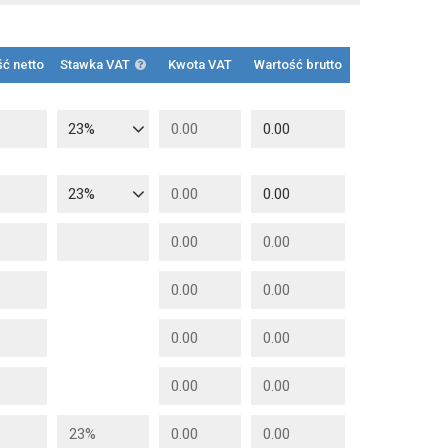
ć netto
Stawka VAT
Kwota VAT
Wartość brutto
23%
23%