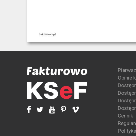
Pierwsz
Opinie 
Dostęp
Dostępn
Dostępn
Dostępn
Cennik
Regula
Polityk