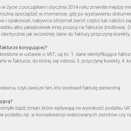
a w życie z początkiem stycznia 2014 roku zmieniła między i
ą można sporządzić w momencie, gdy po wystawieniu dokumen
ów i opakowań, nabywca otrzymał zwrot części lub całości za
tku albo jakiejkolwiek innej pozycji na fakturze źródłowej.
, identycznie jak wcześniej dane do faktury, przyczynę korekty
fakturze korygującej?
reślone w ustawie o VAT; są to: 1. dane identyfikujące faktu
warte w fakturze, do której się odnosi, 3. przyczynę korekty, 
awca, czyli zawsze ten, kto wystawił fakturę pierwotną.
ującą?
 pomyłki bądź zmian, które wpływają na wysokość podatku VAT
e podatku np. w konsekwencji realizowanych zwrotów czy na