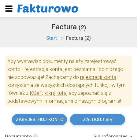
Factura
(2)
Start
Factura (2)
Aby wystawiać dokumenty należy zarejestrować
konto - rejestracja konta jest bezpłatna i do niczego
nie zobowiązuje! Zachęcamy do
rejestracji konta
i
korzystania ze wszystkich dostępnych funkcji, w tym
również z
KSeF
,
kliknij tutaj
aby zapoznać się z
podstawowymi informacjami o naszym programie!
ZAREJESTRUJ KONTO
ZALOGUJ SIĘ
Documento
Sin referencias