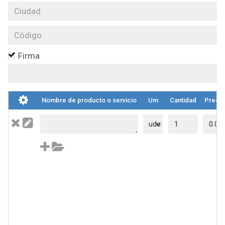
Firma
Nombre de producto o servicio
Um
Cantidad
Precio
uds
A
M