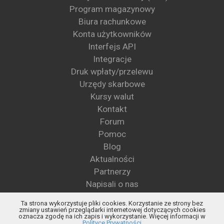
Program magazynowy
Biura rachunkowe
Konta użytkowników
Interfejs API
Integracje
Druk wpłaty/przelewu
Urzędy skarbowe
Kursy walut
Kontakt
Forum
Pomoc
Blog
Aktualności
Partnerzy
Napisali o nas
Wzory pism
Ta strona wykorzystuje pliki cookies. Korzystanie ze strony bez
Blog KSeF
zmiany ustawień przeglądarki internetowej dotyczących cookies
oznacza zgodę na ich zapis i wykorzystanie. Więcej informacji w
Status KSeF
Polityce Prywatności