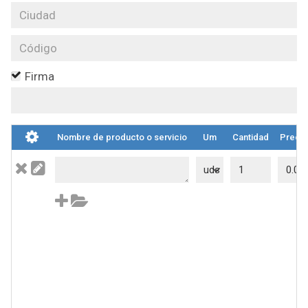
Firma
Nombre de producto o servicio
Um
Cantidad
Precio
uds
A
M