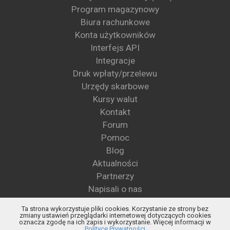
Program magazynowy
Biura rachunkowe
Konta użytkowników
Interfejs API
Integracje
Druk wpłaty/przelewu
Urzędy skarbowe
Kursy walut
Kontakt
Forum
Pomoc
Blog
Aktualności
Partnerzy
Napisali o nas
Wzory pism
Ta strona wykorzystuje pliki cookies. Korzystanie ze strony bez
Blog KSeF
zmiany ustawień przeglądarki internetowej dotyczących cookies
oznacza zgodę na ich zapis i wykorzystanie. Więcej informacji w
Status KSeF
Polityce Prywatności