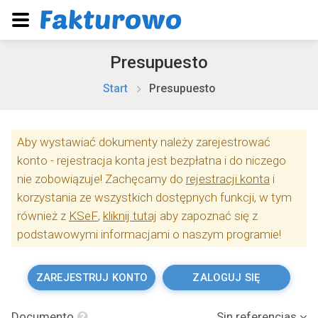
Presupuesto
Start
Presupuesto
Aby wystawiać dokumenty należy zarejestrować
konto - rejestracja konta jest bezpłatna i do niczego
nie zobowiązuje! Zachęcamy do
rejestracji konta
i
korzystania ze wszystkich dostępnych funkcji, w tym
również z
KSeF
,
kliknij tutaj
aby zapoznać się z
podstawowymi informacjami o naszym programie!
ZAREJESTRUJ KONTO
ZALOGUJ SIĘ
Documento
Sin referencias