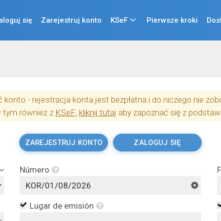
aloguj się
Zarejestruj konto
KSeF
Pierwsze kroki
Dos
konto - rejestracja konta jest bezpłatna i do niczego nie z
w tym również z
KSeF
,
kliknij tutaj
aby zapoznać się z podstaw
ZAREJESTRUJ KONTO
ZALOGUJ SIĘ
Número
Lugar de emisión