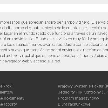
presarios que aprecian ahorro de tiempo y dinero. El servici
 el alta como el mantenimiento de la cuenta en el servicio s
ier lugar en el mundo (dado que funciona a través de un naveg
á en movimiento. El uso del servicio es muy fácil y no requier
ra los usuarios menos avanzados. Basta con seleccionar un 
ento nuevo que también se podrá enviar a la dirección de cor
el archivo virtual al que se tiene acceso las 24 horas 7 días
n navegador web y acceso a la red.
e kroki
Krajowy System e-Faktur (
klientów
Jednolity Plik Kontrolny (J
ne dokumenty
Program magazynowy
e raporty
Biura rachunkowe