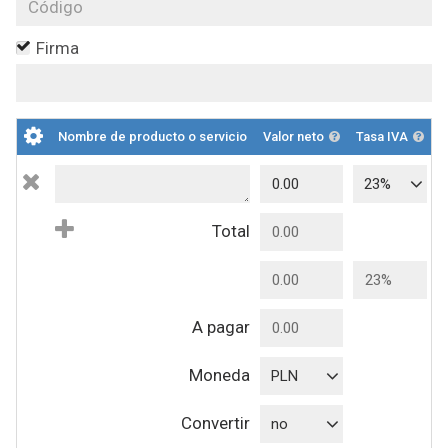
Firma
Nombre de producto o servicio
Valor neto
Tasa IVA
I
23%
Total
A pagar
Moneda
PLN
Convertir
no