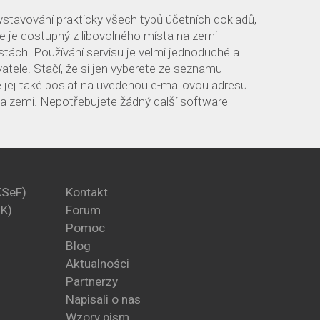
ystavování prakticky všech typů účetních dokladů,
re je dostupný z libovolného místa na zemi
estách. Používání servisu je velmi jednoduché a
atele. Stačí, že si jen vyberete ze seznamu
e jej také poslat na uvedenou e-mailovou adresu
 na zemi. Nepotřebujete žádný další software
KSeF)
Kontakt
PK)
Forum
Pomoc
Blog
Aktualności
Partnerzy
Napisali o nas
Wzory pism