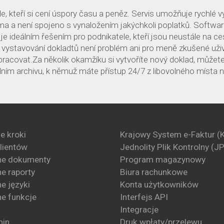
, kteří si cení úspory času a peněz. Servis umožňuje rychlé v
arma a není spojeno s vynaložením jakýchkoli poplatků. Softwa
 je ideálním řešením pro podnikatele, kteří jsou neustále na c
že vystavování dokladtů není problém ani pro meně zkušené uživ
pracovat.Za několik okamžíku si vytvoříte nový doklad, můžet
álním archivu, k němuž máte přístup 24/7 z libovolného místa
e kroki
Krajowy System e-Faktur (
klientów
Jednolity Plik Kontrolny (J
ne dokumenty
Program magazynowy
e raporty
Biura rachunkowe
e języki
Konta użytkowników
e funkcje
Interfejs API
Integracje
min
Druk wpłaty/przelewu