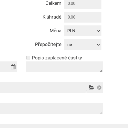
Celkem
K úhradě
Měna
PLN
Přepočítejte
ne
Popis zaplacené částky