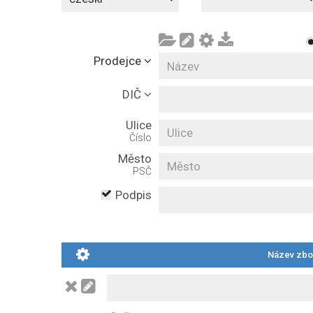
Prodejce
DIČ
Ulice
Číslo
Město
PSČ
Podpis
Název zbož