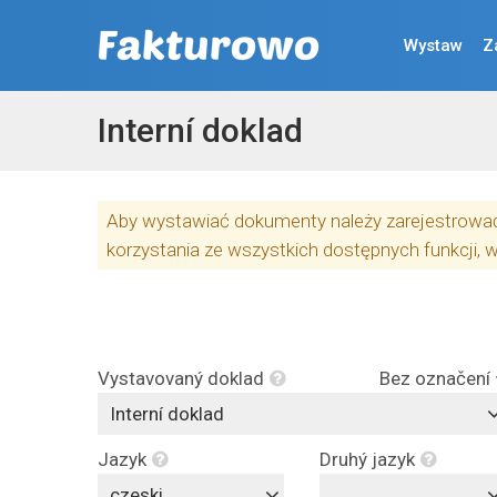
Wystaw
Z
Interní doklad
Aby wystawiać dokumenty należy zarejestrować 
korzystania ze wszystkich dostępnych funkcji, 
Vystavovaný doklad
Bez označení
Interní doklad
Jazyk
Druhý jazyk
czeski