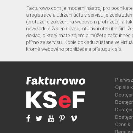
Fakturowo.com je moderní nástroj pro podnikatele
a registrace a udržení účtu v servisu je zcela zd
(protože je založen na webovém prohlížeči), a tak
nevyžaduje žáden návod, intuitivní obsluha činí, 
doklad, o který maté zájem a můžete začít ihned 
přímo ze servisu. Kopie dokladu zůstane ve virtu
kromě webového prohlížeče a přístupu k síti.
Pierwsz
Opinie 
Dostęp
Dostępn
Dostępn
Dostępn
Cennik
Regula