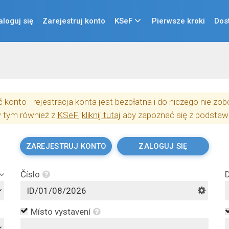
aloguj się
Zarejestruj konto
KSeF
Pierwsze kroki
Dos
konto - rejestracja konta jest bezpłatna i do niczego nie z
w tym również z
KSeF
,
kliknij tutaj
aby zapoznać się z podstaw
ZAREJESTRUJ KONTO
ZALOGUJ SIĘ
Číslo
Místo vystavení