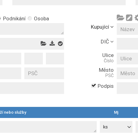
Podnikání
Osoba
Kupující
DIČ
Ulice
Číslo
Město
PSČ
Podpis
í nebo služby
Mj
ks