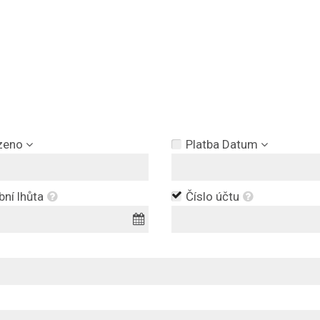
zeno
Platba Datum
bní lhůta
Číslo účtu