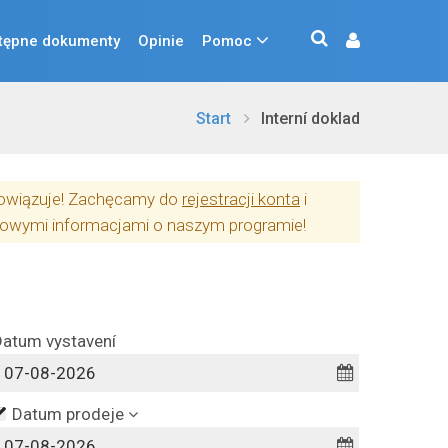
tępne dokumenty
Opinie
Pomoc
Start
Interní doklad
obowiązuje! Zachęcamy do
rejestracji konta
i
owymi informacjami o naszym programie!
Datum vystavení
Datum prodeje