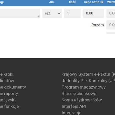
e kroki
Krajowy System e-Faktur (
klientów
Jednolity Plik Kontrolny (J
ne dokumenty
Program magazynowy
e raporty
Biura rachunkowe
e języki
Konta użytkowników
e funkcje
Interfejs API
Integracje