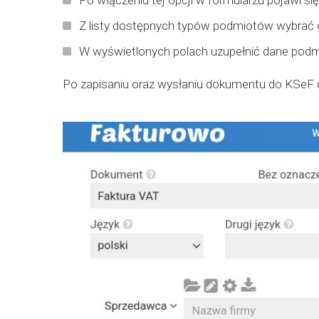
Po włączeniu tej opcji w formularzu pojawi s
Z listy dostępnych typów podmiotów wybrać o
W wyświetlonych polach uzupełnić dane podm
Po zapisaniu oraz wysłaniu dokumentu do KSeF d