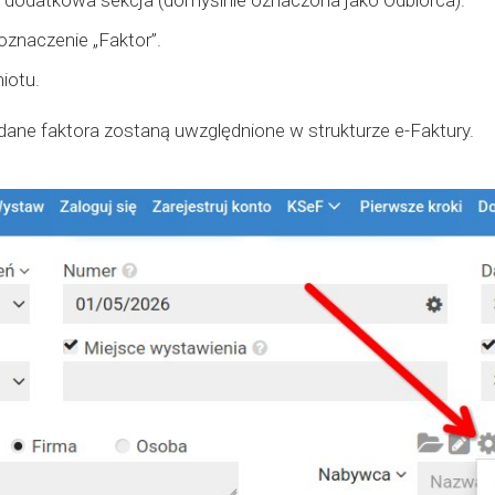
ię dodatkowa sekcja (domyślnie oznaczona jako Odbiorca).
znaczenie „Faktor”.
iotu.
ane faktora zostaną uwzględnione w strukturze e-Faktury.