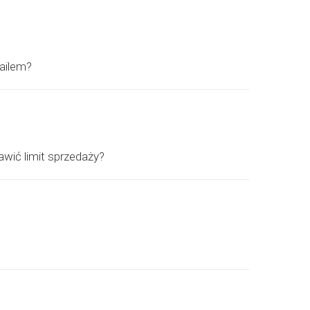
mailem?
wić limit sprzedaży?