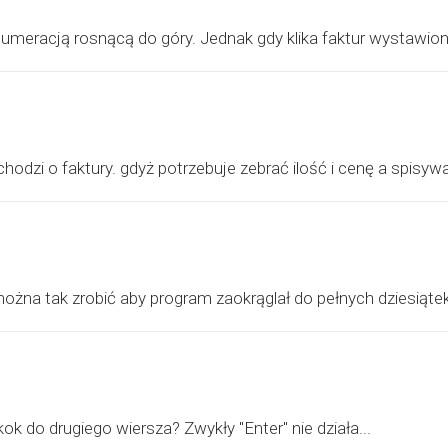
umeracją rosnącą do góry. Jednak gdy klika faktur wystawionyc
odzi o faktury. gdyż potrzebuje zebrać ilość i cenę a spisywan
żna tak zrobić aby program zaokrąglał do pełnych dziesiątek 
ok do drugiego wiersza? Zwykły "Enter" nie działa...