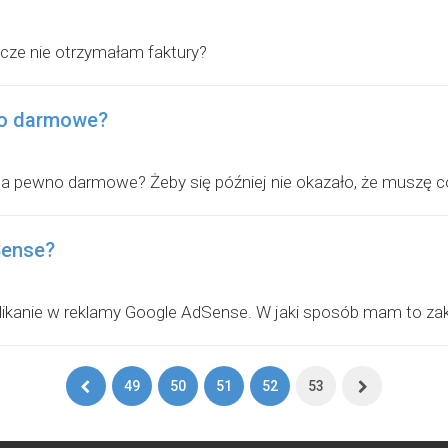
zcze nie otrzymałam faktury?
wno darmowe?
t na pewno darmowe? Żeby się później nie okazało, że muszę co
Sense?
 klikanie w reklamy Google AdSense. W jaki sposób mam to z
Pierwsza
Ostatnia
49
50
51
52
53
strona
strona