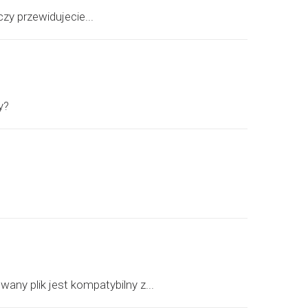
zy przewidujecie...
y?
ny plik jest kompatybilny z...