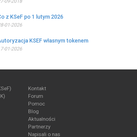
7-09-2018
Co z KSeF po 1 lutym 2026
8-01-2026
Autoryzacja KSEF własnym tokenem
7-01-2026
KSeF)
Kontakt
PK)
Forum
Pomoc
Blog
Aktualności
Partnerzy
Napisali o nas