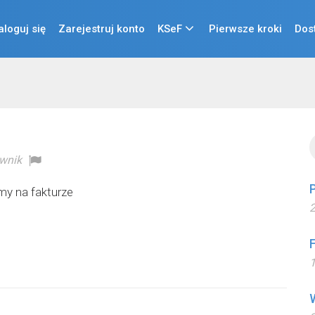
aloguj się
Zarejestruj konto
KSeF
Pierwsze kroki
Dos
wnik
my na fakturze
2
1