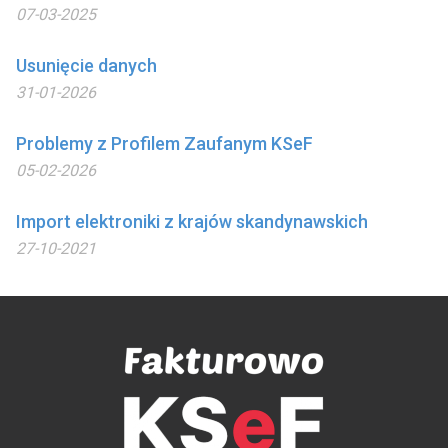
07-03-2025
Usunięcie danych
31-01-2026
Problemy z Profilem Zaufanym KSeF
05-02-2026
Import elektroniki z krajów skandynawskich
27-10-2021