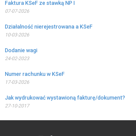
Faktura KSeF ze stawką NP I
07-07-2026
Działalność nierejestrowana a KSeF
10-03-2026
Dodanie wagi
24-02-2023
Numer rachunku w KSeF
17-03-2026
Jak wydrukować wystawioną fakturę/dokument?
27-10-2017