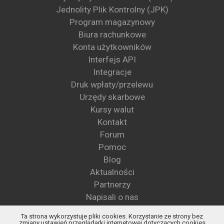
Jednolity Plik Kontrolny (JPK)
Program magazynowy
Biura rachunkowe
Konta użytkowników
Interfejs API
Integracje
Druk wpłaty/przelewu
Urzędy skarbowe
Kursy walut
Kontakt
Forum
Pomoc
Blog
Aktualności
Partnerzy
Napisali o nas
Wzory pism
Ta strona wykorzystuje pliki cookies. Korzystanie ze strony bez
Blog KSeF
zmiany ustawień przeglądarki internetowej dotyczących cookies