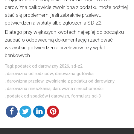
darowizna całkowicie zwolniona z podatku może później
stać się problemem, jeśli zabraknie przelewu,
potwierdzenia wpłaty albo zgłoszenia SD-Z2.
Dlatego przy większych kwotach najlepiej od początku
zadbać o odpowiednią dokumentację i zachować
wszystkie potwierdzenia przelewów czy wpłat
bankowych.
Tagi:
podatek od darowizny 2026
,
sd-z2
,
darowizna od rodziców
,
darowizna gotówka
,
darowizna przelew
,
zwolnienie z podatku od darowizny
,
darowizna mieszkania
,
darowizna nieruchomości
,
podatek od spadków i darowizn
,
formularz sd-3