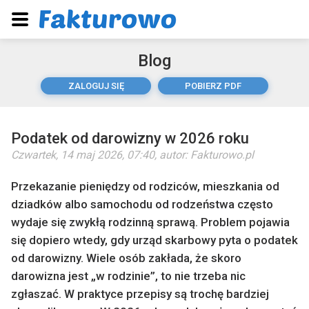
Blog
ZALOGUJ SIĘ
POBIERZ PDF
Podatek od darowizny w 2026 roku
Czwartek, 14 maj 2026, 07:40
, autor:
Fakturowo.pl
Przekazanie pieniędzy od rodziców, mieszkania od
dziadków albo samochodu od rodzeństwa często
wydaje się zwykłą rodzinną sprawą. Problem pojawia
się dopiero wtedy, gdy urząd skarbowy pyta o podatek
od darowizny. Wiele osób zakłada, że skoro
darowizna jest „w rodzinie”, to nie trzeba nic
zgłaszać. W praktyce przepisy są trochę bardziej