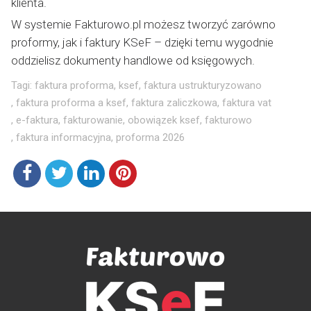
klienta.
W systemie Fakturowo.pl możesz tworzyć zarówno
proformy, jak i faktury KSeF – dzięki temu wygodnie
oddzielisz dokumenty handlowe od księgowych.
Tagi:
faktura proforma
,
ksef
,
faktura ustrukturyzowano
,
faktura proforma a ksef
,
faktura zaliczkowa
,
faktura vat
,
e-faktura
,
fakturowanie
,
obowiązek ksef
,
fakturowo
,
faktura informacyjna
,
proforma 2026