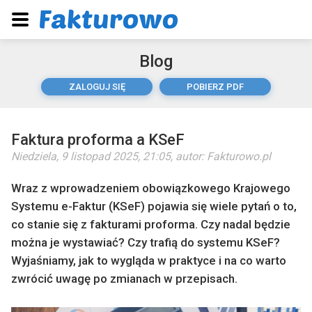
Blog
ZALOGUJ SIĘ
POBIERZ PDF
Faktura proforma a KSeF
Niedziela, 9 listopad 2025, 21:05
, autor:
Fakturowo.pl
Wraz z wprowadzeniem obowiązkowego Krajowego
Systemu e-Faktur (KSeF) pojawia się wiele pytań o to,
co stanie się z fakturami proforma. Czy nadal będzie
można je wystawiać? Czy trafią do systemu KSeF?
Wyjaśniamy, jak to wygląda w praktyce i na co warto
zwrócić uwagę po zmianach w przepisach.