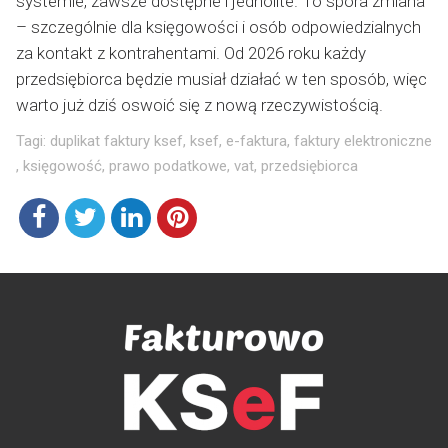
systemie, zawsze dostępne i jednolite. To spora zmiana
– szczególnie dla księgowości i osób odpowiedzialnych
za kontakt z kontrahentami. Od 2026 roku każdy
przedsiębiorca będzie musiał działać w ten sposób, więc
warto już dziś oswoić się z nową rzeczywistością.
Tagi:
duplikat faktury ksef
,
ksef
,
e-faktura
,
faktury elektroniczne
,
księgowość
,
prawo podatkowe
,
vat
,
przedsiębiorca