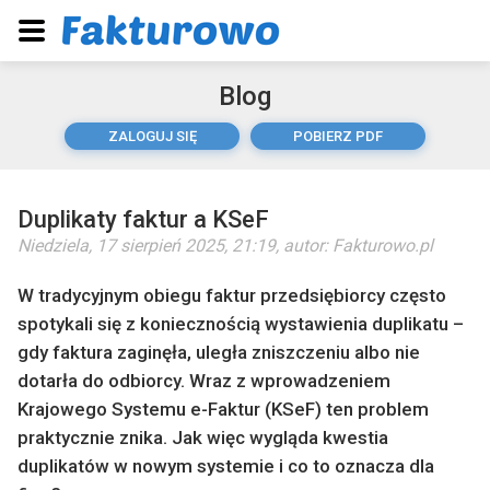
Blog
ZALOGUJ SIĘ
POBIERZ PDF
Duplikaty faktur a KSeF
Niedziela, 17 sierpień 2025, 21:19
, autor:
Fakturowo.pl
W tradycyjnym obiegu faktur przedsiębiorcy często
spotykali się z koniecznością wystawienia duplikatu –
gdy faktura zaginęła, uległa zniszczeniu albo nie
dotarła do odbiorcy. Wraz z wprowadzeniem
Krajowego Systemu e-Faktur (KSeF) ten problem
praktycznie znika. Jak więc wygląda kwestia
duplikatów w nowym systemie i co to oznacza dla