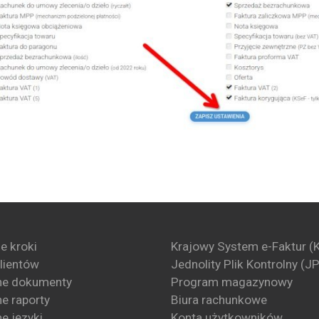
e kroki
Krajowy System e-Faktur (
klientów
Jednolity Plik Kontrolny (J
ne dokumenty
Program magazynowy
e raporty
Biura rachunkowe
e języki
Konta użytkowników