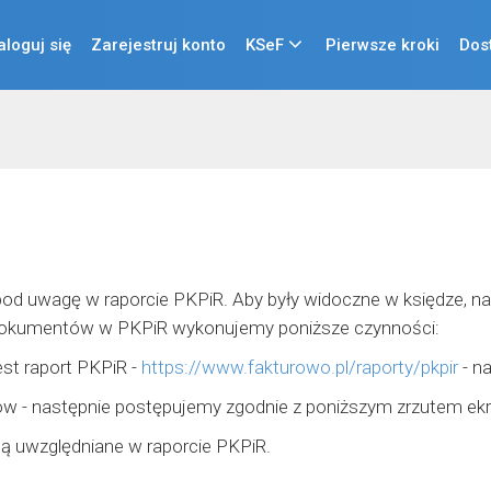
aloguj się
Zarejestruj konto
KSeF
Pierwsze kroki
Dos
d uwagę w raporcie PKPiR. Aby były widoczne w księdze, n
s dokumentów w PKPiR wykonujemy poniższe czynności:
st raport PKPiR -
https://www.fakturowo.pl/raporty/pkpir
- na
w - następnie postępujemy zgodnie z poniższym zrzutem ekr
 uwzględniane w raporcie PKPiR.