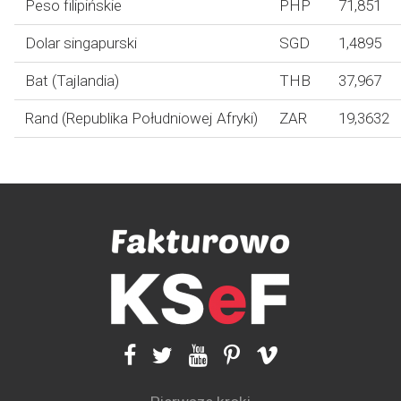
Peso filipińskie
PHP
71,851
Dolar singapurski
SGD
1,4895
Bat (Tajlandia)
THB
37,967
Rand (Republika Południowej Afryki)
ZAR
19,3632