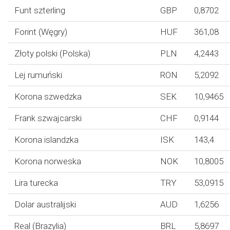
Funt szterling
GBP
0,8702
Forint (Węgry)
HUF
361,08
Złoty polski (Polska)
PLN
4,2443
Lej rumuński
RON
5,2092
Korona szwedzka
SEK
10,9465
Frank szwajcarski
CHF
0,9144
Korona islandzka
ISK
143,4
Korona norweska
NOK
10,8005
Lira turecka
TRY
53,0915
Dolar australijski
AUD
1,6256
Real (Brazylia)
BRL
5,8697