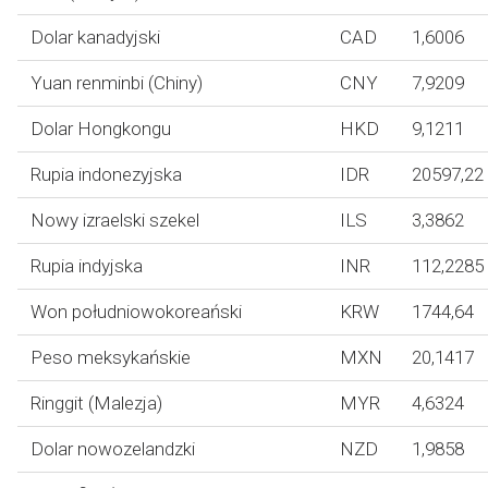
Dolar kanadyjski
CAD
1,6006
Yuan renminbi (Chiny)
CNY
7,9209
Dolar Hongkongu
HKD
9,1211
Rupia indonezyjska
IDR
20597,22
Nowy izraelski szekel
ILS
3,3862
Rupia indyjska
INR
112,2285
Won południowokoreański
KRW
1744,64
Peso meksykańskie
MXN
20,1417
Ringgit (Malezja)
MYR
4,6324
Dolar nowozelandzki
NZD
1,9858