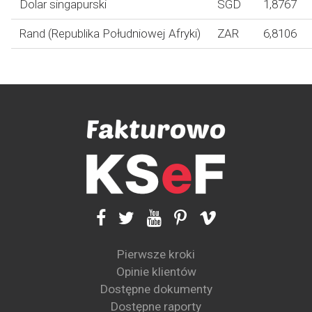
Dolar singapurski
SGD
1,8767
Rand (Republika Południowej Afryki)
ZAR
6,8106
Pierwsze kroki
Opinie klientów
Dostępne dokumenty
Dostępne raporty