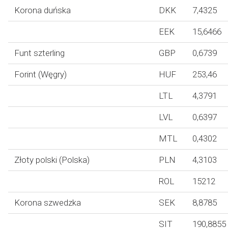
Korona duńska
DKK
7,4325
EEK
15,6466
Funt szterling
GBP
0,6739
Forint (Węgry)
HUF
253,46
LTL
4,3791
LVL
0,6397
MTL
0,4302
Złoty polski (Polska)
PLN
4,3103
ROL
15212
Korona szwedzka
SEK
8,8785
SIT
190,8855