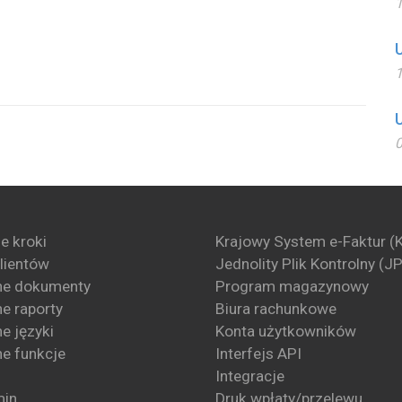
1
1
0
e kroki
Krajowy System e-Faktur (
klientów
Jednolity Plik Kontrolny (J
ne dokumenty
Program magazynowy
e raporty
Biura rachunkowe
e języki
Konta użytkowników
e funkcje
Interfejs API
Integracje
min
Druk wpłaty/przelewu