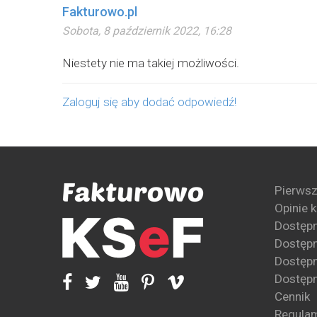
Fakturowo.pl
Sobota, 8 październik 2022, 16:28
Niestety nie ma takiej możliwości.
Zaloguj się aby dodać odpowiedź!
Pierwsz
Opinie 
Dostęp
Dostępn
Dostępn
Dostępn
Cennik
Regula