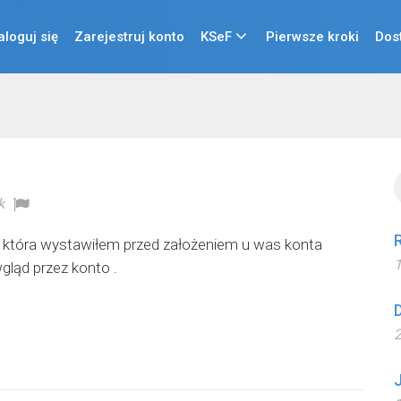
aloguj się
Zarejestruj konto
KSeF
Pierwsze kroki
Dos
k
 która wystawiłem przed założeniem u was konta
1
gląd przez konto .
2