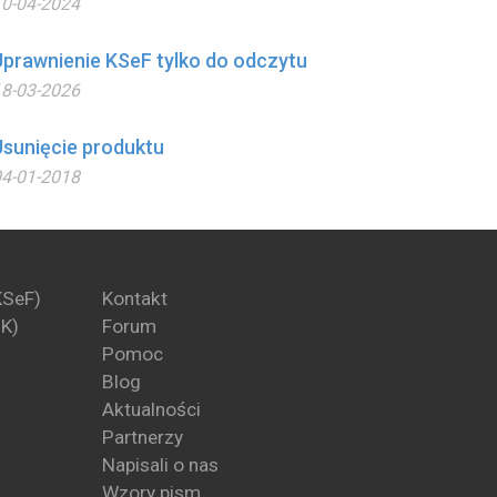
0-04-2024
Uprawnienie KSeF tylko do odczytu
8-03-2026
Usunięcie produktu
4-01-2018
KSeF)
Kontakt
PK)
Forum
Pomoc
Blog
Aktualności
Partnerzy
Napisali o nas
Wzory pism