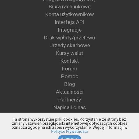
Biura rachunkowe
Konta użytkowników
Interfejs API
Integracje
Druk wpłaty/przelewu
Urzędy skarbowe
Kursy walut
Kontakt
Forum
Pomoc
Blog
Aktualności
Partnerzy
Napisali o nas
Wzory pism
Ta strona wykorzystuje pliki cookies. Korzystanie ze strony bez
Blog KSeF
zmiany ustawień przeglądarki internetowej dotyczących cookies
oznacza zgodę na ich zapis i wykorzystanie. Więcej informacji w
Status KSeF
Polityce Prywatności
Akceptuj