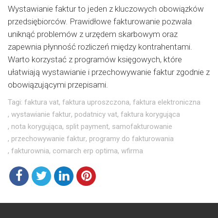
Wystawianie faktur to jeden z kluczowych obowiązków
przedsiębiorców. Prawidłowe fakturowanie pozwala
uniknąć problemów z urzędem skarbowym oraz
zapewnia płynność rozliczeń między kontrahentami.
Warto korzystać z programów księgowych, które
ułatwiają wystawianie i przechowywanie faktur zgodnie z
obowiązującymi przepisami.
Tagi:
faktura vat
,
faktura uproszczona
,
faktura elektroniczna
,
wystawianie faktur
,
podatnicy vat
,
faktura korygująca
,
nota korygująca
,
split payment
,
samofakturowanie
,
przechowywanie faktur
,
programy do fakturowania
,
fakturownia
,
comarch erp optima
,
wfirma